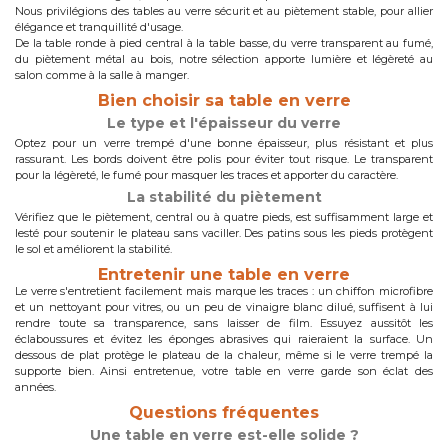
Nous privilégions des tables au verre sécurit et au piètement stable, pour allier
élégance et tranquillité d'usage.
De la table ronde à pied central à la table basse, du verre transparent au fumé,
du piètement métal au bois, notre sélection apporte lumière et légèreté au
salon comme à la salle à manger.
Bien choisir sa table en verre
Le type et l'épaisseur du verre
Optez pour un verre trempé d'une bonne épaisseur, plus résistant et plus
rassurant. Les bords doivent être polis pour éviter tout risque. Le transparent
pour la légèreté, le fumé pour masquer les traces et apporter du caractère.
La stabilité du piètement
Vérifiez que le piètement, central ou à quatre pieds, est suffisamment large et
lesté pour soutenir le plateau sans vaciller. Des patins sous les pieds protègent
le sol et améliorent la stabilité.
Entretenir une table en verre
Le verre s'entretient facilement mais marque les traces : un chiffon microfibre
et un nettoyant pour vitres, ou un peu de vinaigre blanc dilué, suffisent à lui
rendre toute sa transparence, sans laisser de film. Essuyez aussitôt les
éclaboussures et évitez les éponges abrasives qui raieraient la surface. Un
dessous de plat protège le plateau de la chaleur, même si le verre trempé la
supporte bien. Ainsi entretenue, votre table en verre garde son éclat des
années.
Questions fréquentes
Une table en verre est-elle solide ?