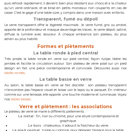
puis refroidi rapidement, il devient bien plus résistant aux chocs et à la chaleur
qu'un verre ordinaire, et se brise en petits morceaux non coupants en cas de
casse. C'est le gage d'une table sûre, y compris dans une maison avec enfants.
Transparent, fumé ou dépoli
Le verre transparent offre la légèreté maximale ; le verre fumé, gris ou ambré,
apporte de la profondeur et masque davantage les traces ; le verre dépoli, satiné,
diffuse la lumière avec douceur. À chaque ambiance son plateau, du plus
aérien au plus habillé.
Formes et piètements
La table ronde à pied central
Très prisée, la table ronde en verre sur pied central, façon tulipe, libère les
jambes et facilite la circulation autour. Son plateau de verre posé sur un pied
design en fait une pièce contemporaine et conviviale. Découvrez aussi nos
tables rondes
.
La table basse en verre
Au salon, la table basse en verre se fait discrète : son plateau transparent
n'encombre pas l'espace visuel et laisse voir le tapis ou le parquet. En intérieur
comme sur une terrasse, elle apporte une touche moderne et lumineuse. Voyez
nos
tables basses
.
Verre et piètement : les associations
Le plateau de verre se marie à différents piètements :
Le métal
: fin, noir ou chromé, pour une allure contemporaine et
graphique.
Le bois
: chaleureux, il adoucit la fraîcheur du verre.
Le pied central
: tulipe ou colonne, pour dégager l'espace sous la table.