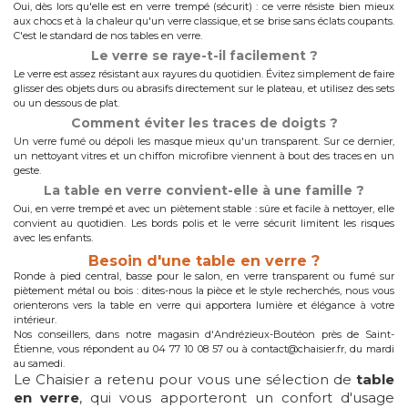
Oui, dès lors qu'elle est en verre trempé (sécurit) : ce verre résiste bien mieux
aux chocs et à la chaleur qu'un verre classique, et se brise sans éclats coupants.
C'est le standard de nos tables en verre.
Le verre se raye-t-il facilement ?
Le verre est assez résistant aux rayures du quotidien. Évitez simplement de faire
glisser des objets durs ou abrasifs directement sur le plateau, et utilisez des sets
ou un dessous de plat.
Comment éviter les traces de doigts ?
Un verre fumé ou dépoli les masque mieux qu'un transparent. Sur ce dernier,
un nettoyant vitres et un chiffon microfibre viennent à bout des traces en un
geste.
La table en verre convient-elle à une famille ?
Oui, en verre trempé et avec un piètement stable : sûre et facile à nettoyer, elle
convient au quotidien. Les bords polis et le verre sécurit limitent les risques
avec les enfants.
Besoin d'une table en verre ?
Ronde à pied central, basse pour le salon, en verre transparent ou fumé sur
piètement métal ou bois : dites-nous la pièce et le style recherchés, nous vous
orienterons vers la table en verre qui apportera lumière et élégance à votre
intérieur.
Nos conseillers, dans notre magasin d'Andrézieux-Boutéon près de Saint-
Étienne, vous répondent au 04 77 10 08 57 ou à contact@chaisier.fr, du mardi
au samedi.
Le Chaisier a retenu pour vous une sélection de
table
en verre
, qui vous apporteront un confort d'usage