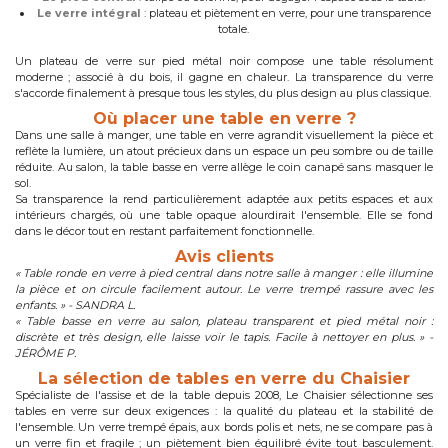
Le verre intégral
: plateau et piètement en verre, pour une transparence
totale.
Un plateau de verre sur pied métal noir compose une table résolument
moderne ; associé à du bois, il gagne en chaleur. La transparence du verre
s'accorde finalement à presque tous les styles, du plus design au plus classique.
Où placer une table en verre ?
Dans une salle à manger, une table en verre agrandit visuellement la pièce et
reflète la lumière, un atout précieux dans un espace un peu sombre ou de taille
réduite. Au salon, la table basse en verre allège le coin canapé sans masquer le
sol.
Sa transparence la rend particulièrement adaptée aux petits espaces et aux
intérieurs chargés, où une table opaque alourdirait l'ensemble. Elle se fond
dans le décor tout en restant parfaitement fonctionnelle.
Avis clients
« Table ronde en verre à pied central dans notre salle à manger : elle illumine
la pièce et on circule facilement autour. Le verre trempé rassure avec les
enfants. » - SANDRA L.
« Table basse en verre au salon, plateau transparent et pied métal noir :
discrète et très design, elle laisse voir le tapis. Facile à nettoyer en plus. » -
JÉRÔME P.
La sélection de tables en verre du Chaisier
Spécialiste de l'assise et de la table depuis 2008, Le Chaisier sélectionne ses
tables en verre sur deux exigences : la qualité du plateau et la stabilité de
l'ensemble. Un verre trempé épais, aux bords polis et nets, ne se compare pas à
un verre fin et fragile ; un piètement bien équilibré évite tout basculement.