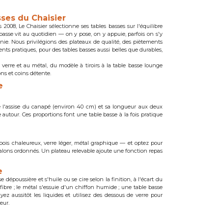
sses du Chaisier
is 2008, Le Chaisier sélectionne ses tables basses sur l'équilibre
le basse vit au quotidien — on y pose, on y appuie, parfois on s'y
 finie. Nous privilégions des plateaux de qualité, des piètements
ments pratiques, pour des tables basses aussi belles que durables,
 verre et au métal, du modèle à tiroirs à la table basse lounge
ons et coins détente.
e
de l'assise du canapé (environ 40 cm) et sa longueur aux deux
autour. Ces proportions font une table basse à la fois pratique
bois chaleureux, verre léger, métal graphique — et optez pour
 salons ordonnés. Un plateau relevable ajoute une fonction repas
e
e dépoussière et s'huile ou se cire selon la finition, à l'écart du
rofibre ; le métal s'essuie d'un chiffon humide ; une table basse
uyez aussitôt les liquides et utilisez des dessous de verre pour
eur.