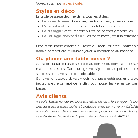
Voyez aussi nos
tables à café
.
Styles et déco
La table basse se décline dans tous les styles :
Le scandinave
: bois clair, pieds compas, lignes douces.
L'industriel
: plateau bois et métal noir, esprit atelier.
Le design
: verre, marbre ou résine, formes graphiques.
Le lounge d'extérieur
: résine et métal, pour la terrasse 
Une table basse assortie au reste du mobilier crée l'harmoni
déco à part entière. À vous de jouer la cohérence ou l'accent.
Où placer une table basse ?
Au salon, la table basse se place au centre du coin canapé, sur
main des assises. Dans un grand séjour, deux petites tabl
souplesse qu'une seule grande table.
Sur une terrasse ou dans un coin lounge d'extérieur, une tabl
fauteuils et le canapé de jardin, pour poser les verres penda
basse.
Avis clients
« Table basse ronde en bois et métal devant le canapé : la b
pas dans les angles. Jolie et pratique avec sa niche. » - CÉLINE
« Table basse d'extérieur en résine pour notre coin lounge 
résistante et facile à nettoyer. Très contents. » - MARC D.