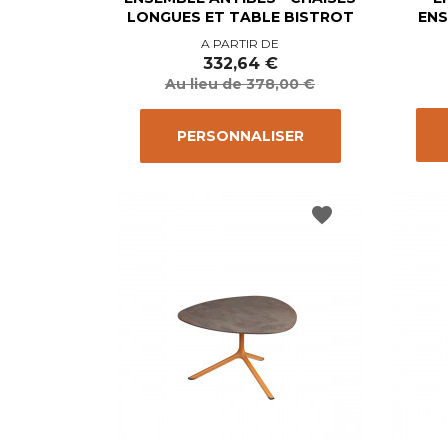
LONGUES ET TABLE BISTROT
ENS
Prix
Prix
A PARTIR DE
de
332,64 €
base
Au lieu de 378,00 €
PERSONNALISER
favorite