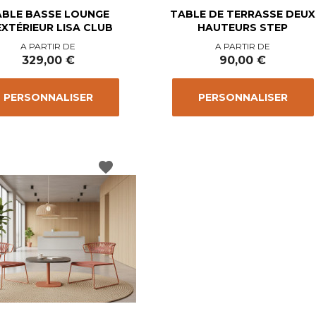
ABLE BASSE LOUNGE
TABLE DE TERRASSE DEUX
EXTÉRIEUR LISA CLUB
HAUTEURS STEP
Prix
Prix
A PARTIR DE
A PARTIR DE
329,00 €
90,00 €
PERSONNALISER
PERSONNALISER
favorite