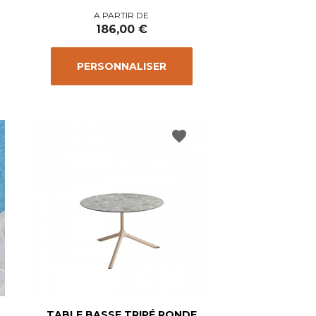
Prix
A PARTIR DE
186,00 €
PERSONNALISER
favorite
TABLE BASSE TRIPÉ RONDE