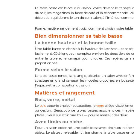
La table basse est le cœur du salon. Posée devant le canapé, c'e
du soir, les magazines, la tasse de café et la télécommande. P
décoration qui donne le ton du coin salon, à l'intérieur comme 
Forme, matière, rangement : voici comment choisir votre table 
Bien dimensionner sa table basse
La bonne hauteur et la bonne taille
Une table basse se choisit à la hauteur de l'assise du canapé,
facilement. Côté longueur, comptez environ les deux tiers de c
entre la table et le canapé pour circuler. Ces repères gara
proportionnée.
Forme selon le salon
La table basse ronde, sans angle, sécurise un salon avec enfants 
structure un grand canapé ; les modèles gigognes, en lot, se sé
l'espace et la composition du salon.
Matières et rangement
Bois, verre, métal
Le
bois
apporte chaleur et caractère, le
verre
allège visuellement
ou design. Beaucoup de tables basses associent ces matièr
plateau verre sur structure bois — pour le meilleur des deux.
Avec tiroirs ou niche
Pour un salon ordonné, une table basse avec tiroirs ou niche
objets. Le plateau relevable, lui, transforme la table basse en s