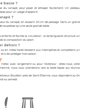
le basse ?
ise du canapé, pour poser et attraper facilement. Un plateau
epas pour un usage d'appoint.
canapé ?
gueur du canapé, en laissant 40 cm de passage. Dans un grand
 de souplesse qu'une seule grande table.
 enfants et facilite la circulation ; la rectangulaire structure un
de la composition du salon.
er dehors ?
ne ou en métal traité résistent aux intempéries et complètent un
 et à les protéger hors saison.
?
 métal, avec rangement ou pour l'extérieur : dites-nous votre
echerché, nous vous orienterons vers la table basse qui réunira
drézieux-Boutéon près de Saint-Étienne, vous répondent au 04
ardi au samedi.