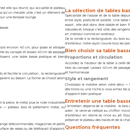
st elle qui réunit, qui accueille le plateau
La sélection de tables ba
lus qu'un meuble utile, c'est un élément de
Spécialiste de l'assise et de la table depu
sur une terrasse lounge.
entre style, praticité et solidité. Une tab
assoit ; elle doit donc être stable et bien
basse.
robustes et, lorsque c'est utile, des range
en intérieur comme en extérieur.
De la ronde à la rectangulaire, du bois au
d'extérieur, notre rayon couvre tous les sal
 soit environ 40 cm, pour poser et attraper
Bien choisir sa table bass
elle du canapé, et laissez 40 cm de passage
ntissent une table basse pratique et bien
Proportions et circulation
Accordez la hauteur de la table à celle 
tiers du canapé. Laissez 40 cm de passage 
et harmonieuse.
et facilite la circulation ; la rectangulaire
parent au besoin. La forme se choisit selon
Style et rangement
Choisissez la matière selon votre déco — 
des tiroirs ou une niche si vous aimez les
d'appoint bien pratique.
Entretenir une table bass
 la pièce, le métal joue la note industrielle
L'entretien dépend de la matière : le bois s
es — plateau bois et piètement métal, ou
soleil ; le verre se nettoie au chiffon mic
d'extérieur en résine se rince au jet. Ess
préserver le plateau des traces et de la chal
 range télécommandes, magazines et petits
Questions fréquentes
urface de repas ou de télétravail d'appoint.