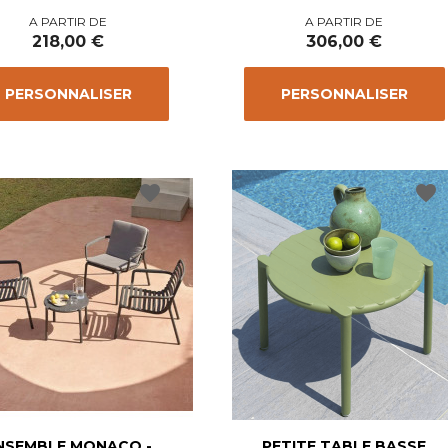
Prix
Prix
A PARTIR DE
A PARTIR DE
218,00 €
306,00 €
PERSONNALISER
PERSONNALISER
favorite
favorite
NSEMBLE MONACO -
PETITE TABLE BASSE