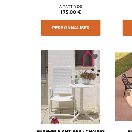
Prix
A PARTIR DE
175,00 €
PERSONNALISER
favorite
ENSEMBLE ANTIBES - CHAISES
E