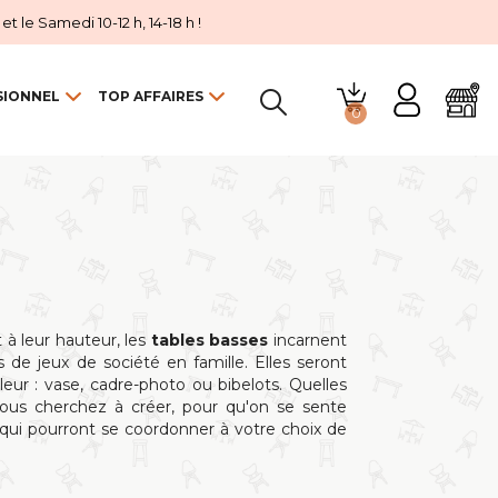
 le Samedi 10-12 h, 14-18 h !
SIONNEL
TOP AFFAIRES
0

t à leur hauteur, les
tables basses
incarnent
 de jeux de société en famille. Elles seront
eur : vase, cadre-photo ou bibelots. Quelles
vous cherchez à créer, pour qu'on se sente
, qui pourront se coordonner à votre choix de