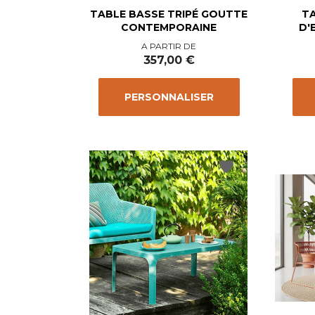
TABLE BASSE TRIPÉ GOUTTE
T
CONTEMPORAINE
D'
Prix
A PARTIR DE
357,00 €
PERSONNALISER
favorite