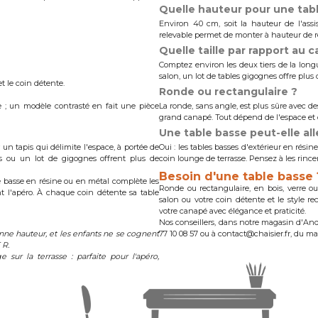
Quelle hauteur pour une tab
Environ 40 cm, soit la hauteur de l'ass
relevable permet de monter à hauteur de r
Quelle taille par rapport au 
Comptez environ les deux tiers de la lon
salon, un lot de tables gigognes offre plus
et le coin détente.
Ronde ou rectangulaire ?
e ; un modèle contrasté en fait une pièce
La ronde, sans angle, est plus sûre avec des
grand canapé. Tout dépend de l'espace et 
Une table basse peut-elle all
 un tapis qui délimite l'espace, à portée de
Oui : les tables basses d'extérieur en rési
es ou un lot de gigognes offrent plus de
coin lounge de terrasse. Pensez à les rincer
Besoin d'une table basse 
e basse en résine ou en métal complète les
Ronde ou rectangulaire, en bois, verre ou
nt l'apéro. À chaque coin détente sa table
salon ou votre coin détente et le style r
votre canapé avec élégance et praticité.
Nos conseillers, dans notre magasin d'An
onne hauteur, et les enfants ne se cognent
77 10 08 57 ou à contact@chaisier.fr, du m
 R.
sur la terrasse : parfaite pour l'apéro,