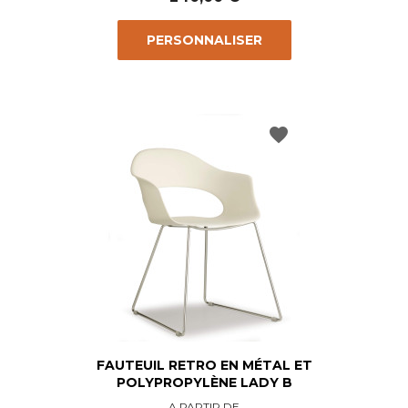
PERSONNALISER
favorite
FAUTEUIL RETRO EN MÉTAL ET
POLYPROPYLÈNE LADY B
Prix
A PARTIR DE