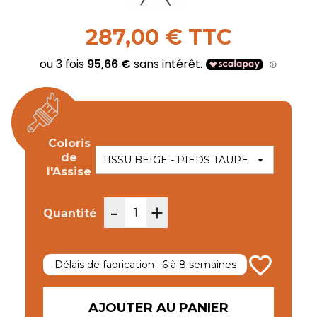
287,00 € TTC
Coloris
de
l'Assise
-
+
Quantité
favorite_border
Délais de fabrication : 6 à 8 semaines
AJOUTER AU PANIER