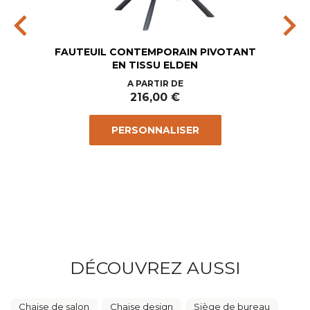
chevron_left
chevron_right
FAUTEUIL CONTEMPORAIN PIVOTANT
EN TISSU ELDEN
Prix
A PARTIR DE
216,00 €
PERSONNALISER
DÉCOUVREZ AUSSI
Chaise de salon
Chaise design
Siège de bureau