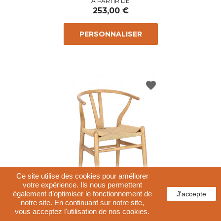
Prix
A PARTIR DE
253,00 €
PERSONNALISER
favorite
Ce site utilise des cookies pour améliorer
votre expérience. Ils nous permettent
également d’optimiser le fonctionnement de
J'accepte
notre site. En continuant sur notre site,
CHAISE DANOISE EN BOIS ET
vous acceptez l'utilisation de nos cookies.
PAILLE CONTEMPORAINE ARTAS