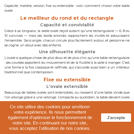
Capacité, matière, version fixe ou extensible : voici comment choisir votre table
ovale.
Le meilleur du rond et du rectangle
Capacité et convivialité
Grâce à sa longueur, la table ovale reçoit autant qu'une rectangulaire — 6, 8 ou
10 convives — mais ses bords arrondis rapprochent les invités et adoucissent
l'ensemble. Sans angle, chacun circule plus facilement autour, et personne ne
se cogne, un atout avec des enfants.
Une silhouette élégante
L'ovale a quelque chose de plus doux et de plus chic qu'une table rectangulaire
: ses courbes apportent du mouvement et de la fluidité à la salle à manger. C'est
une forme à la fois classique et raffinée, qui s'accorde aussi bien à un intérieur
traditionnel que contemporain.
Fixe ou extensible
L'ovale extensible
Beaucoup de tables ovales sont extensibles, ou naissent d'une table ronde que
l'on allonge grâce à une rallonge. Compacte au quotidien, la table devient ovale
pour recevoir : la solution idéale pour s'adapter au nombre d'invités. Voyez nos
Ce site utilise des cookies pour améliorer
tables ovales extensibles
.
votre expérience. Ils nous permettent
Les dimensions
également d’optimiser le fonctionnement de
J'accepte
Une table ovale de 160 à 180 cm de long reçoit 6 convives, de 200 à 240 cm
notre site. En continuant sur notre site,
jusqu'à 8 ou 10, en comptant 60 cm par personne. La hauteur reste de 75 cm.
vous acceptez l'utilisation de nos cookies.
Prévoyez 90 cm de dégagement autour pour reculer les chaises.