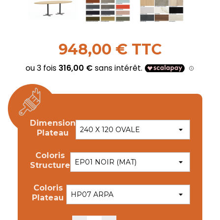
948,00 € TTC
Dimension
Plateau
Coloris
Structure
Coloris
Plateau