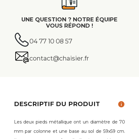
UNE QUESTION ? NOTRE ÉQUIPE
VOUS RÉPOND !
04 77 10 08 57
contact@chaisier.fr
DESCRIPTIF DU PRODUIT
info
Les deux pieds métallique ont un diamètre de 70
mm par colonne et une base au sol de 59x59 cm.