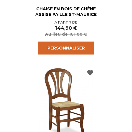
CHAISE EN BOIS DE CHÊNE
ASSISE PAILLE ST-MAURICE
Prix
Prix
A PARTIR DE
de
144,90 €
base
Au lieu de 161,00 €
PERSONNALISER
favorite