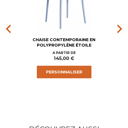
chevron_left
chevron_right
CHAISE CONTEMPORAINE EN
POLYPROPYLÈNE ÉTOILE
Prix
A PARTIR DE
145,00 €
PERSONNALISER