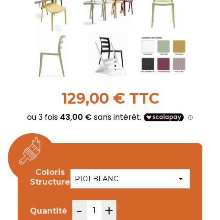
129,00 € TTC
Coloris
Structure
-
+
Quantité