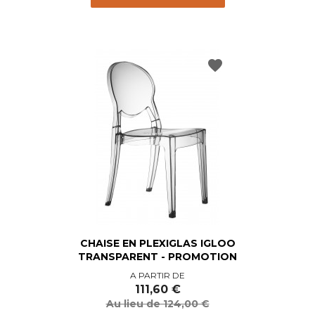
favorite
CHAISE EN PLEXIGLAS IGLOO
TRANSPARENT - PROMOTION
Prix
Prix
A PARTIR DE
de
111,60 €
base
Au lieu de 124,00 €