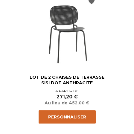
favorite
LOT DE 2 CHAISES DE TERRASSE
SISI DOT ANTHRACITE
Prix
Prix
A PARTIR DE
de
271,20 €
base
Au lieu de 452,00 €
PERSONNALISER