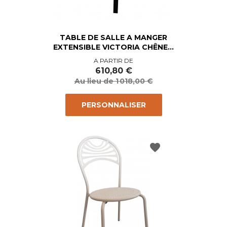
TABLE DE SALLE A MANGER
EXTENSIBLE VICTORIA CHÊNE...
Prix
Prix
A PARTIR DE
de
610,80 €
base
Au lieu de 1 018,00 €
PERSONNALISER
favorite