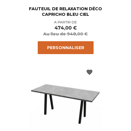
FAUTEUIL DE RELAXATION DÉCO
CAPRICHO BLEU CIEL
Prix
Prix
A PARTIR DE
de
474,00 €
base
Au lieu de 948,00 €
PERSONNALISER
favorite