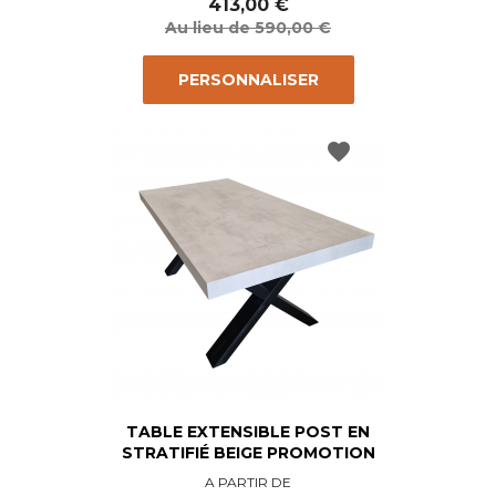
de
413,00 €
base
Au lieu de 590,00 €
PERSONNALISER
favorite
TABLE EXTENSIBLE POST EN
STRATIFIÉ BEIGE PROMOTION
Prix
Prix
A PARTIR DE