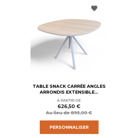
favorite
TABLE SNACK CARRÉE ANGLES
ARRONDIS EXTENSIBLE...
Prix
Prix
A PARTIR DE
de
626,50 €
base
Au lieu de 895,00 €
PERSONNALISER