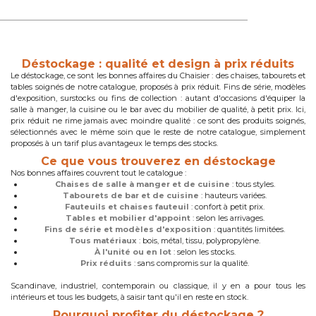
Déstockage : qualité et design à prix réduits
Le déstockage, ce sont les bonnes affaires du Chaisier : des chaises, tabourets et
tables soignés de notre catalogue, proposés à prix réduit. Fins de série, modèles
d'exposition, surstocks ou fins de collection : autant d'occasions d'équiper la
salle à manger, la cuisine ou le bar avec du mobilier de qualité, à petit prix. Ici,
prix réduit ne rime jamais avec moindre qualité : ce sont des produits soignés,
sélectionnés avec le même soin que le reste de notre catalogue, simplement
proposés à un tarif plus avantageux le temps des stocks.
Ce que vous trouverez en déstockage
Nos bonnes affaires couvrent tout le catalogue :
Chaises de salle à manger et de cuisine
: tous styles.
Tabourets de bar et de cuisine
: hauteurs variées.
Fauteuils et chaises fauteuil
: confort à petit prix.
Tables et mobilier d'appoint
: selon les arrivages.
Fins de série et modèles d'exposition
: quantités limitées.
Tous matériaux
: bois, métal, tissu, polypropylène.
À l'unité ou en lot
: selon les stocks.
Prix réduits
: sans compromis sur la qualité.
Scandinave, industriel, contemporain ou classique, il y en a pour tous les
intérieurs et tous les budgets, à saisir tant qu'il en reste en stock.
Pourquoi profiter du déstockage ?