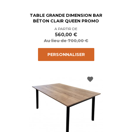
TABLE GRANDE DIMENSION BAR
BÉTON CLAIR QUEEN PROMO
Prix
Prix
A PARTIR DE
de
560,00 €
base
Au lieu de 700,00 €
PERSONNALISER
favorite