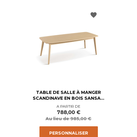
favorite
TABLE DE SALLE À MANGER
SCANDINAVE EN BOIS SANSA...
Prix
Prix
A PARTIR DE
de
788,00 €
base
Au lieu de 985,00 €
PERSONNALISER