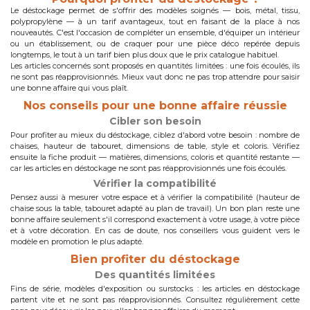
Le déstockage permet de s'offrir des modèles soignés — bois, métal, tissu,
polypropylène — à un tarif avantageux, tout en faisant de la place à nos
nouveautés. C'est l'occasion de compléter un ensemble, d'équiper un intérieur
ou un établissement, ou de craquer pour une pièce déco repérée depuis
longtemps, le tout à un tarif bien plus doux que le prix catalogue habituel.
Les articles concernés sont proposés en quantités limitées : une fois écoulés, ils
ne sont pas réapprovisionnés. Mieux vaut donc ne pas trop attendre pour saisir
une bonne affaire qui vous plaît.
Nos conseils pour une bonne affaire réussie
Cibler son besoin
Pour profiter au mieux du déstockage, ciblez d'abord votre besoin : nombre de
chaises, hauteur de tabouret, dimensions de table, style et coloris. Vérifiez
ensuite la fiche produit — matières, dimensions, coloris et quantité restante —
car les articles en déstockage ne sont pas réapprovisionnés une fois écoulés.
Vérifier la compatibilité
Pensez aussi à mesurer votre espace et à vérifier la compatibilité (hauteur de
chaise sous la table, tabouret adapté au plan de travail). Un bon plan reste une
bonne affaire seulement s'il correspond exactement à votre usage, à votre pièce
et à votre décoration. En cas de doute, nos conseillers vous guident vers le
modèle en promotion le plus adapté.
Bien profiter du déstockage
Des quantités limitées
Fins de série, modèles d'exposition ou surstocks : les articles en déstockage
partent vite et ne sont pas réapprovisionnés. Consultez régulièrement cette