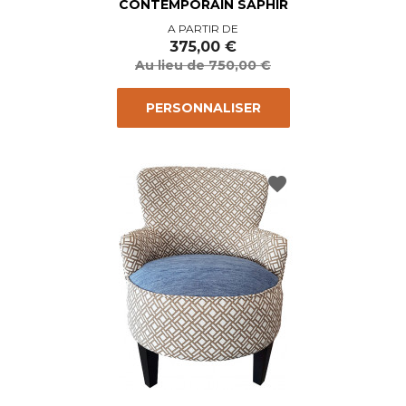
CONTEMPORAIN SAPHIR
Prix
Prix
A PARTIR DE
de
375,00 €
base
Au lieu de 750,00 €
PERSONNALISER
favorite