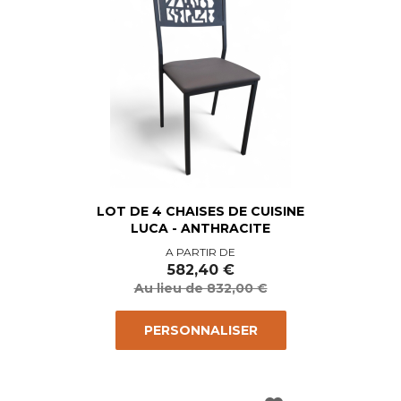
LOT DE 4 CHAISES DE CUISINE
LUCA - ANTHRACITE
Prix
Prix
A PARTIR DE
de
582,40 €
base
Au lieu de 832,00 €
PERSONNALISER