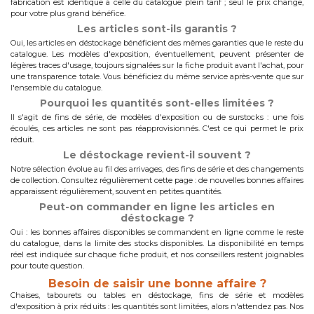
fabrication est identique à celle du catalogue plein tarif ; seul le prix change,
pour votre plus grand bénéfice.
Les articles sont-ils garantis ?
Oui, les articles en déstockage bénéficient des mêmes garanties que le reste du
catalogue. Les modèles d'exposition, éventuellement, peuvent présenter de
légères traces d'usage, toujours signalées sur la fiche produit avant l'achat, pour
une transparence totale. Vous bénéficiez du même service après-vente que sur
l'ensemble du catalogue.
Pourquoi les quantités sont-elles limitées ?
Il s'agit de fins de série, de modèles d'exposition ou de surstocks : une fois
écoulés, ces articles ne sont pas réapprovisionnés. C'est ce qui permet le prix
réduit.
Le déstockage revient-il souvent ?
Notre sélection évolue au fil des arrivages, des fins de série et des changements
de collection. Consultez régulièrement cette page : de nouvelles bonnes affaires
apparaissent régulièrement, souvent en petites quantités.
Peut-on commander en ligne les articles en
déstockage ?
Oui : les bonnes affaires disponibles se commandent en ligne comme le reste
du catalogue, dans la limite des stocks disponibles. La disponibilité en temps
réel est indiquée sur chaque fiche produit, et nos conseillers restent joignables
pour toute question.
Besoin de saisir une bonne affaire ?
Chaises, tabourets ou tables en déstockage, fins de série et modèles
d'exposition à prix réduits : les quantités sont limitées, alors n'attendez pas. Nos