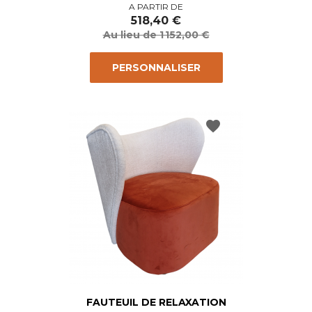
Prix
Prix
A PARTIR DE
de
518,40 €
base
Au lieu de 1 152,00 €
PERSONNALISER
favorite
FAUTEUIL DE RELAXATION