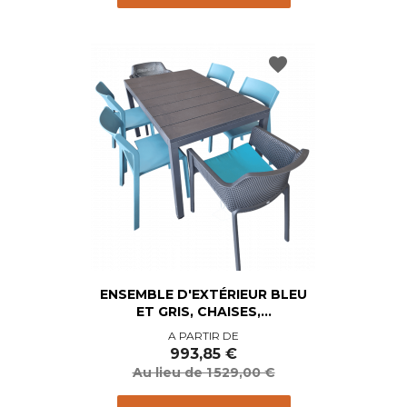
favorite
ENSEMBLE D'EXTÉRIEUR BLEU
ET GRIS, CHAISES,...
Prix
Prix
A PARTIR DE
de
993,85 €
base
Au lieu de 1 529,00 €