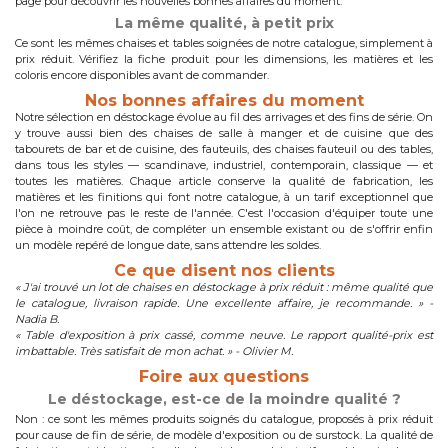
page pour découvrir les nouvelles bonnes affaires du moment.
La même qualité, à petit prix
Ce sont les mêmes chaises et tables soignées de notre catalogue, simplement à
prix réduit. Vérifiez la fiche produit pour les dimensions, les matières et les
coloris encore disponibles avant de commander.
Nos bonnes affaires du moment
Notre sélection en déstockage évolue au fil des arrivages et des fins de série. On
y trouve aussi bien des chaises de salle à manger et de cuisine que des
tabourets de bar et de cuisine, des fauteuils, des chaises fauteuil ou des tables,
dans tous les styles — scandinave, industriel, contemporain, classique — et
toutes les matières. Chaque article conserve la qualité de fabrication, les
matières et les finitions qui font notre catalogue, à un tarif exceptionnel que
l'on ne retrouve pas le reste de l'année. C'est l'occasion d'équiper toute une
pièce à moindre coût, de compléter un ensemble existant ou de s'offrir enfin
un modèle repéré de longue date, sans attendre les soldes.
Ce que disent nos clients
« J'ai trouvé un lot de chaises en déstockage à prix réduit : même qualité que
le catalogue, livraison rapide. Une excellente affaire, je recommande. » -
Nadia B.
« Table d'exposition à prix cassé, comme neuve. Le rapport qualité-prix est
imbattable. Très satisfait de mon achat. » - Olivier M.
Foire aux questions
Le déstockage, est-ce de la moindre qualité ?
Non : ce sont les mêmes produits soignés du catalogue, proposés à prix réduit
pour cause de fin de série, de modèle d'exposition ou de surstock. La qualité de