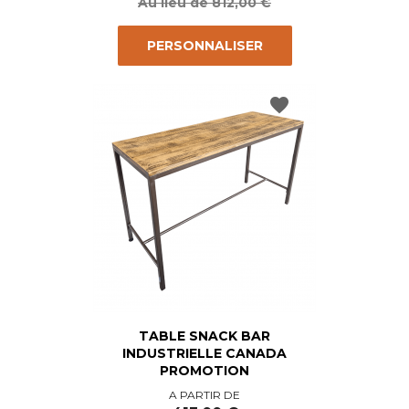
base
Au lieu de 812,00 €
PERSONNALISER
favorite
TABLE SNACK BAR
INDUSTRIELLE CANADA
PROMOTION
Prix
Prix
A PARTIR DE