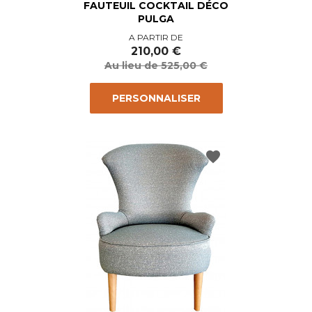
FAUTEUIL COCKTAIL DÉCO
PULGA
Prix
Prix
A PARTIR DE
de
210,00 €
base
Au lieu de 525,00 €
PERSONNALISER
favorite