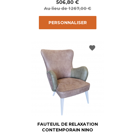
de
506,80 €
base
Au lieu de 1 267,00 €
PERSONNALISER
favorite
FAUTEUIL DE RELAXATION
CONTEMPORAIN NINO