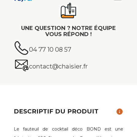
UNE QUESTION ? NOTRE ÉQUIPE
VOUS RÉPOND !
04 77 10 08 57
contact@chaisier.fr
DESCRIPTIF DU PRODUIT
info
Le fauteuil de cocktail déco BOND est une