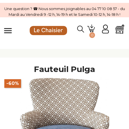
Une question ? ☎ Nous sommes joignables au 04 77 10 08 57 - du
Mardi au Vendredi 9 -12 h, 14-19 h et le Samedi 10-12 h, 14-18 h !
menu
0
Fauteuil Pulga
-60%