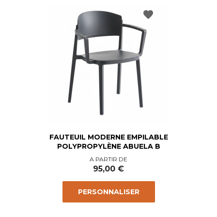
favorite
FAUTEUIL MODERNE EMPILABLE
POLYPROPYLÈNE ABUELA B
Prix
A PARTIR DE
95,00 €
PERSONNALISER