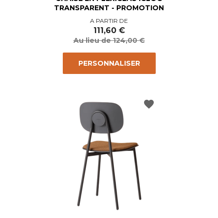
TRANSPARENT - PROMOTION
Prix
Prix
A PARTIR DE
de
111,60 €
base
Au lieu de 124,00 €
PERSONNALISER
favorite