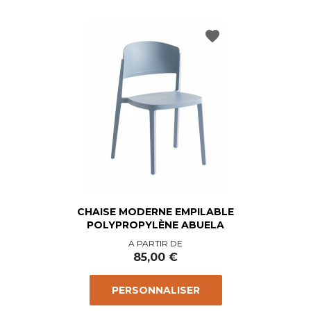
favorite
CHAISE MODERNE EMPILABLE
POLYPROPYLÈNE ABUELA
Prix
A PARTIR DE
85,00 €
PERSONNALISER