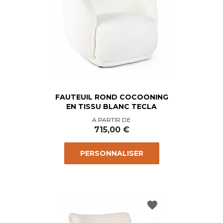
FAUTEUIL ROND COCOONING
EN TISSU BLANC TECLA
Prix
A PARTIR DE
715,00 €
PERSONNALISER
favorite