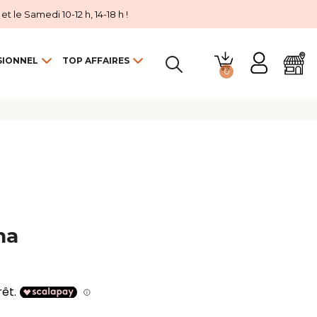
 le Samedi 10-12 h, 14-18 h !
SIONNEL
TOP AFFAIRES
0

na