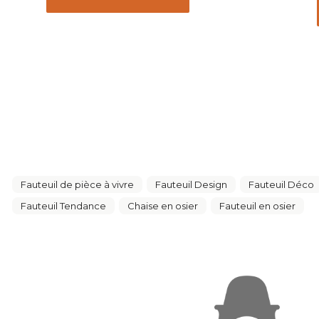
Fauteuil de pièce à vivre
Fauteuil Design
Fauteuil Déco
Fauteuil Tendance
Chaise en osier
Fauteuil en osier