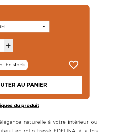
+
favorite_border
n : En stock
UTER AU PANIER
iques du produit
légance naturelle à votre intérieur ou
uteuil en rotin tressé EDELINA, à la fois