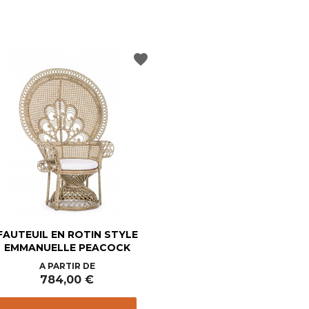
favorite
FAUTEUIL EN ROTIN STYLE
EMMANUELLE PEACOCK
Prix
A PARTIR DE
784,00 €