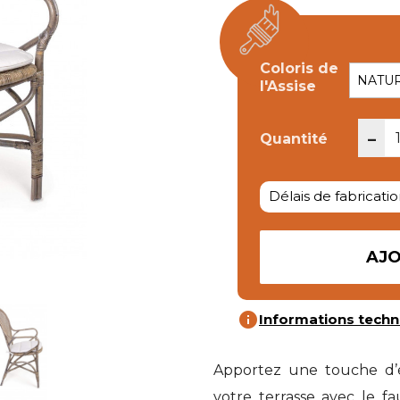
Coloris de
l'Assise
-
Quantité
Délais de fabricatio
AJO
info
Informations techn
Apportez une touche d’é
votre terrasse avec le fa