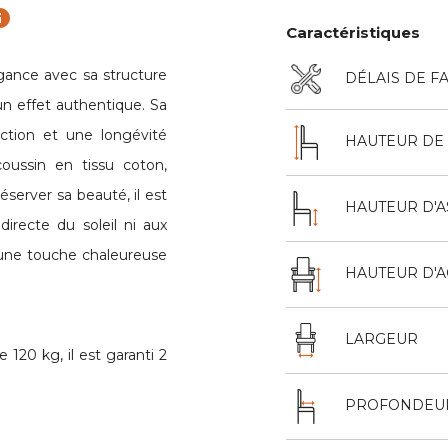
fo
Caractéristiques
gance avec sa structure
DÉLAIS DE F
un effet authentique. Sa
ection et une longévité
HAUTEUR DE 
oussin en tissu coton,
éserver sa beauté, il est
HAUTEUR D'A
irecte du soleil ni aux
r une touche chaleureuse
HAUTEUR D'
LARGEUR
120 kg, il est garanti 2
PROFONDEU