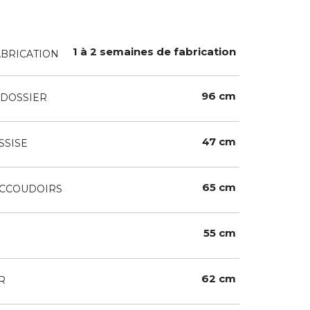
1 à 2 semaines de fabrication
ABRICATION
96 cm
DOSSIER
47 cm
SSISE
65 cm
ACCOUDOIRS
55 cm
62 cm
R