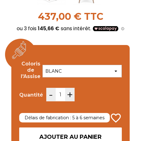
437,00 € TTC
Coloris
de
l'Assise
-
+
Quantité
favorite_border
Délais de fabrication : 5 à 6 semaines
AJOUTER AU PANIER