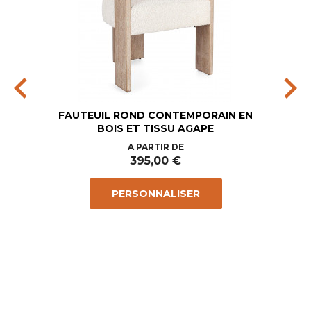
chevron_left
chevron_right
FAUTEUIL ROND CONTEMPORAIN EN
BOIS ET TISSU AGAPE
Prix
A PARTIR DE
395,00 €
PERSONNALISER