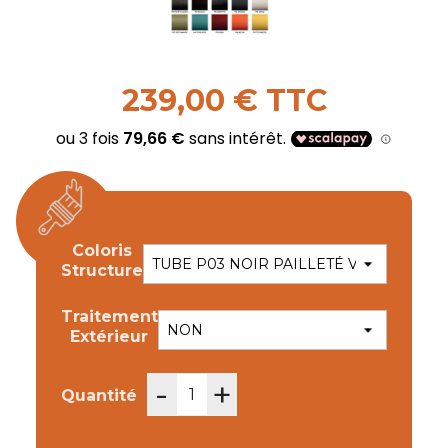
239,00 € TTC
Coloris
Structure
Traitement
Extérieur
-
+
Quantité