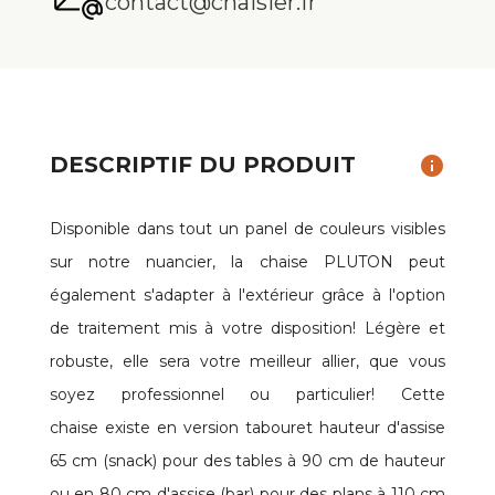
contact@chaisier.fr
DESCRIPTIF DU PRODUIT
info
Disponible dans tout un panel de couleurs visibles
sur notre nuancier, la chaise PLUTON peut
également s'adapter à l'extérieur grâce à l'option
de traitement mis à votre disposition! Légère et
robuste, elle sera votre meilleur allier, que vous
soyez professionnel ou particulier! Cette
chaise existe en version tabouret hauteur d'assise
65 cm (snack) pour des tables à 90 cm de hauteur
ou en 80 cm d'assise (bar) pour des plans à 110 cm