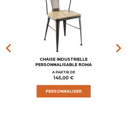
chevron_left
chevron_right
CHAISE INDUSTRIELLE
PERSONNALISABLE ROMA
Prix
A PARTIR DE
145,00 €
PERSONNALISER