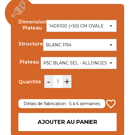
Dimension
Plateau
Structure
Plateau
-
+
Quantité
favorite_border
Délais de fabrication : 5 à 6 semaines
AJOUTER AU PANIER