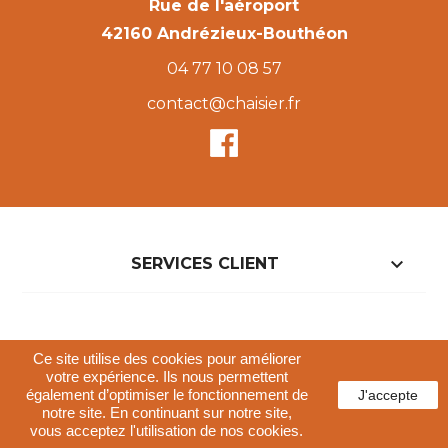
Rue de l'aéroport
42160 Andrézieux-Bouthéon
04 77 10 08 57
contact@chaisier.fr

SERVICES CLIENT

NOTRE BOUTIQUE
Ce site utilise des cookies pour améliorer
votre expérience. Ils nous permettent
également d’optimiser le fonctionnement de
J'accepte
Conditions générales de vente
notre site. En continuant sur notre site,
Politique de confidentialités
Mentions légales
vous acceptez l'utilisation de nos cookies.