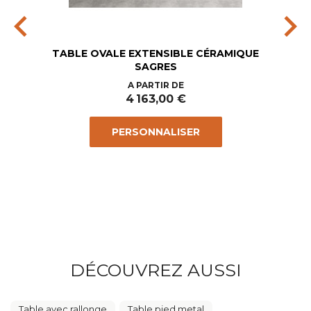
chevron_left
chevron_right
TABLE OVALE EXTENSIBLE CÉRAMIQUE
SAGRES
Prix
A PARTIR DE
4 163,00 €
PERSONNALISER
DÉCOUVREZ AUSSI
Table avec rallonge
Table pied metal