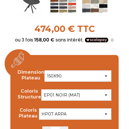
474,00 € TTC
Dimension
Plateau
Coloris
Structure
Coloris
Plateau