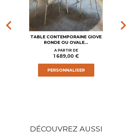
chevron_left
chevron_right
TABLE CONTEMPORAINE GIOVE
RONDE OU OVALE...
Prix
A PARTIR DE
1 689,00 €
PERSONNALISER
DÉCOUVREZ AUSSI