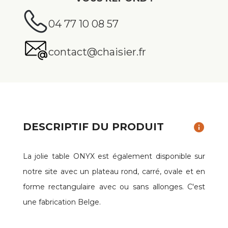
04 77 10 08 57
contact@chaisier.fr
DESCRIPTIF DU PRODUIT
info
La jolie table ONYX est également disponible sur
notre site avec un plateau rond, carré, ovale et en
forme rectangulaire avec ou sans allonges. C'est
une fabrication Belge.