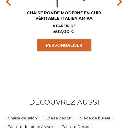
chevron_left
chevron_right
CHAISE RONDE MODERNE EN CUIR
VÉRITABLE ITALIEN AMIKA
Prix
A PARTIR DE
502,00 €
PERSONNALISER
DÉCOUVREZ AUSSI
Chaise de salon
Chaise design
Siège de bureau
Fauteuil de pièce à vivre
Fauteuil Design