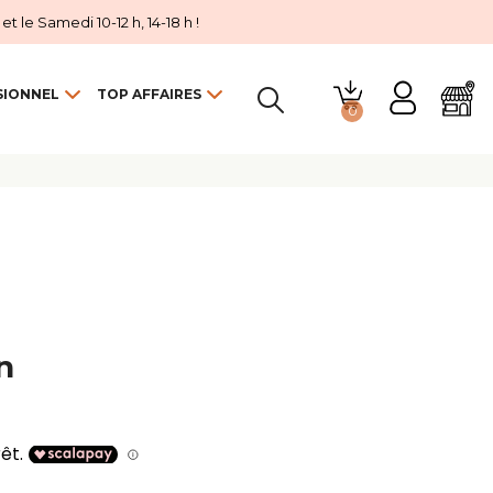
 le Samedi 10-12 h, 14-18 h !
SIONNEL
TOP AFFAIRES
0

n