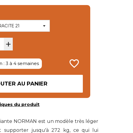
+
favorite_border
n : 3 à 4 semaines
UTER AU PANIER
iques du produit
 pliante NORMAN est un modèle très léger
t supporter jusqu'à 272 kg, ce qui lui