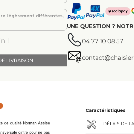
re légèrement différentes,
UNE QUESTION ? NOTR
n !
04 77 10 08 57
contact@chaisier.
DE LIVRAISON
fo
Caractéristiques
te de qualité Norman Assise
DÉLAIS DE F
nsversale cintré pour ne pas