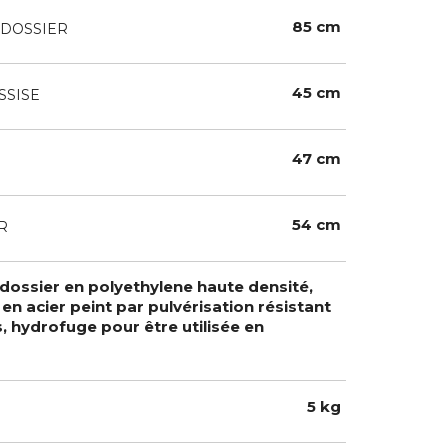
85 cm
DOSSIER
45 cm
SSISE
47 cm
54 cm
R
 dossier en polyethylene haute densité,
 en acier peint par pulvérisation résistant
, hydrofuge pour être utilisée en
5 kg