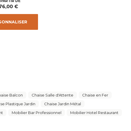
Prix
 PARTIR DE
76,00 €
SONNALISER
aise Balcon
Chaise Salle d'Attente
Chaise en Fer
se Plastique Jardin
Chaise Jardin Métal
nt
Mobilier Bar Professionnel
Mobilier Hotel Restaurant