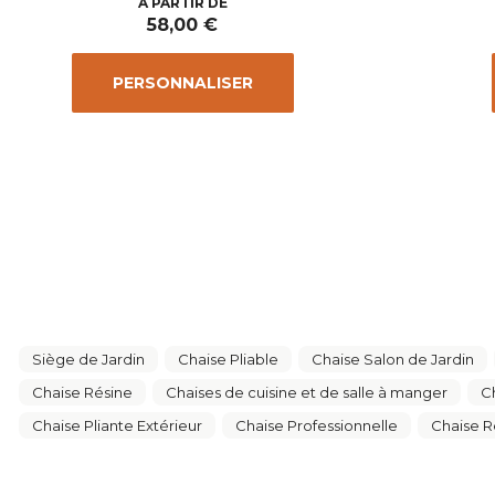
Prix
A PARTIR DE
58,00 €
PERSONNALISER
Siège de Jardin
Chaise Pliable
Chaise Salon de Jardin
Chaise Résine
Chaises de cuisine et de salle à manger
C
Chaise Pliante Extérieur
Chaise Professionnelle
Chaise R