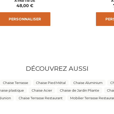
Prix
A PARTIR DE
A
48,00 €
PERSONNALISER
PER
DÉCOUVREZ AUSSI
Chaise Terrasse
Chaise Pied Métal
Chaise Aluminium
Ch
haise plastique
Chaise Acier
Chaise de Jardin Pliante
Chai
éunion
Chaise Terrasse Restaurant
Mobilier Terrasse Restaura