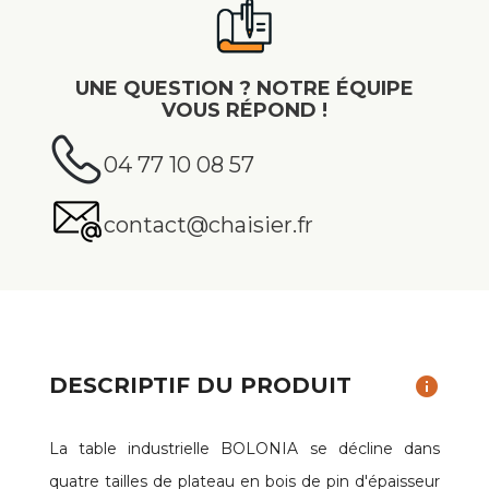
UNE QUESTION ? NOTRE ÉQUIPE
VOUS RÉPOND !
04 77 10 08 57
contact@chaisier.fr
DESCRIPTIF DU PRODUIT
info
La table industrielle BOLONIA se décline dans
quatre tailles de plateau en bois de pin d'épaisseur