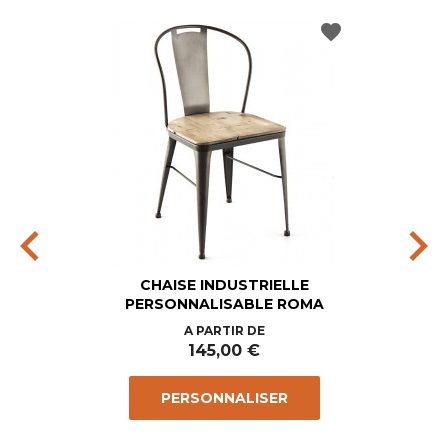
favorite
chevron_left
chevron_right
CHAISE INDUSTRIELLE
PERSONNALISABLE ROMA
Prix
A PARTIR DE
145,00 €
PERSONNALISER