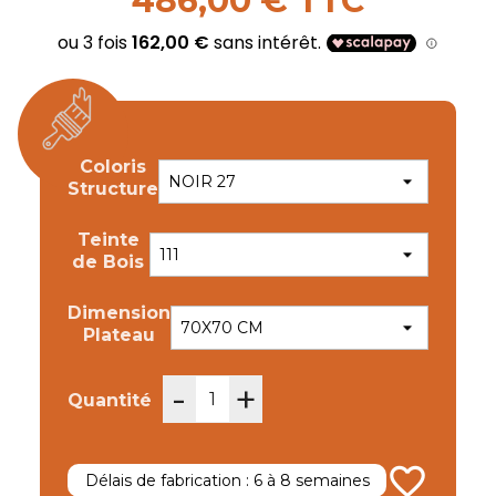
486,00 € TTC
Coloris
Structure
Teinte
de Bois
Dimension
Plateau
-
+
Quantité
favorite_border
Délais de fabrication : 6 à 8 semaines