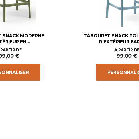
 SNACK MODERNE
TABOURET SNACK PO
TÉRIEUR EN...
D'EXTÉRIEUR FAR
Prix
Prix
 PARTIR DE
A PARTIR D
99,00 €
99,00 €
SONNALISER
PERSONNALI