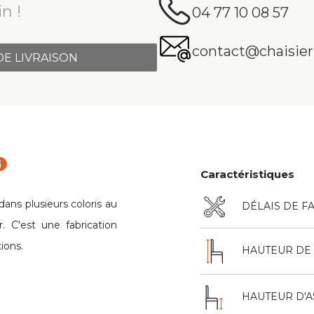
n !
04 77 10 08 57
contact@chaisier.
DE LIVRAISON
fo
Caractéristiques
ans plusieurs coloris au
DÉLAIS DE F
. C'est une fabrication
tions.
HAUTEUR DE 
HAUTEUR D'A