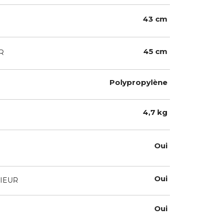
43 cm
45 cm
R
Polypropylène
4,7 kg
Oui
Oui
IEUR
Oui