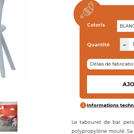
Coloris
-
Quantité
Délais de fabricatio
AJO
info
Informations techn
Le tabouret de bar pers
polypropylène moulé. Sa m