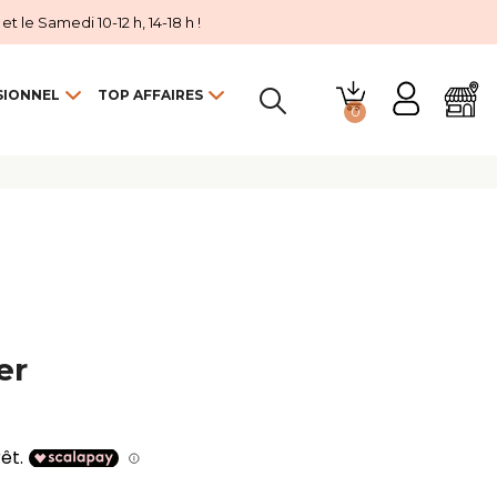
 le Samedi 10-12 h, 14-18 h !
SIONNEL
TOP AFFAIRES
0

er