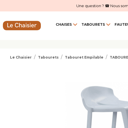
Une question ? ☎ Nous sommes
CHAISES
TABOURETS
FAUTE
Le Chaisier
Tabourets
Tabouret Empilable
TABOURET