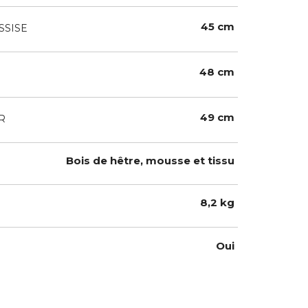
45 cm
SSISE
48 cm
49 cm
R
Bois de hêtre, mousse et tissu
8,2 kg
Oui