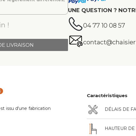
UNE QUESTION ? NOTR
n !
04 77 10 08 57
contact@chaisier.
DE LIVRAISON
fo
Caractéristiques
t issu d'une fabrication
DÉLAIS DE F
HAUTEUR DE 