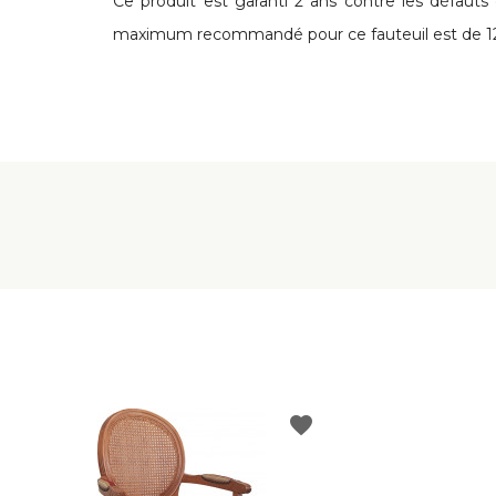
Ce produit est garanti 2 ans contre les défauts 
maximum recommandé pour ce fauteuil est de 1
favorite