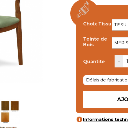
Choix Tissu
Teinte de
Bois
-
Quantité
Délais de fabricatio
AJO
info
Informations techn