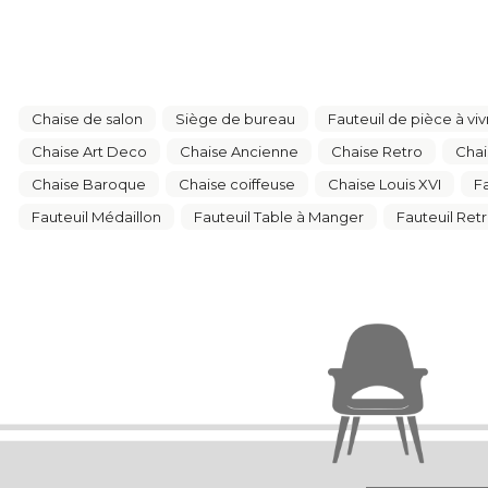
Chaise de salon
Siège de bureau
Fauteuil de pièce à viv
Chaise Art Deco
Chaise Ancienne
Chaise Retro
Chai
Chaise Baroque
Chaise coiffeuse
Chaise Louis XVI
F
Fauteuil Médaillon
Fauteuil Table à Manger
Fauteuil Ret