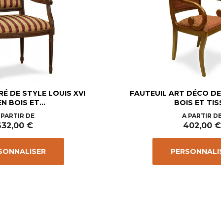
É DE STYLE LOUIS XVI
FAUTEUIL ART DÉCO DE
N BOIS ET...
BOIS ET TIS
Prix
Prix
 PARTIR DE
A PARTIR D
632,00 €
402,00 €
SONNALISER
PERSONNALI