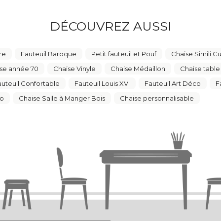
DÉCOUVREZ AUSSI
re
Fauteuil Baroque
Petit fauteuil et Pouf
Chaise Simili Cu
se année 70
Chaise Vinyle
Chaise Médaillon
Chaise tabl
auteuil Confortable
Fauteuil Louis XVI
Fauteuil Art Déco
F
ro
Chaise Salle à Manger Bois
Chaise personnalisable