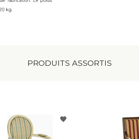
de fabrication. Le poids
20 kg.
PRODUITS ASSORTIS
favorite