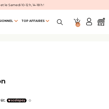
 le Samedi 10-12 h, 14-18 h !
SIONNEL
TOP AFFAIRES
0

on