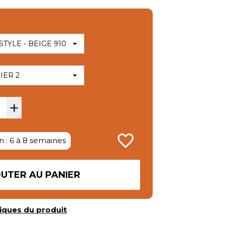
+
favorite_border
n : 6 à 8 semaines
UTER AU PANIER
iques du produit