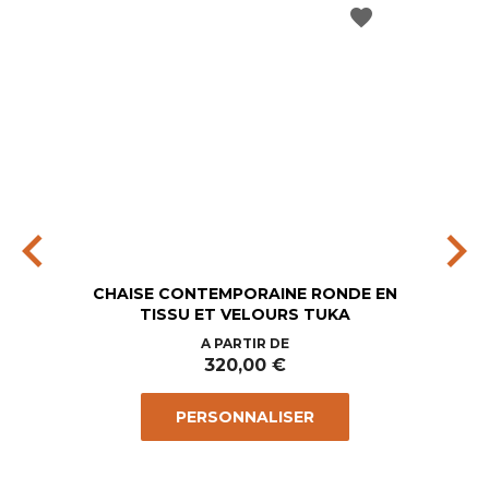
favorite
chevron_left
chevron_right
CHAISE CONTEMPORAINE RONDE EN
TISSU ET VELOURS TUKA
Prix
A PARTIR DE
320,00 €
PERSONNALISER