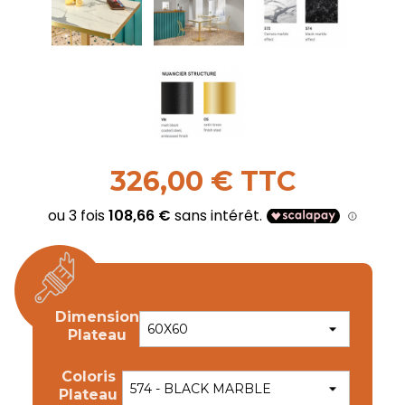
326,00 € TTC
Dimension
Plateau
Coloris
Plateau