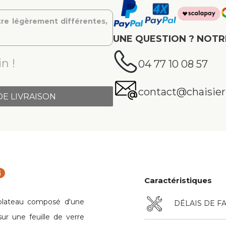
re légèrement différentes,
UNE QUESTION ? NOTR
n !
04 77 10 08 57
contact@chaisier.
DE LIVRAISON
fo
Caractéristiques
plateau composé d'une
DÉLAIS DE F
ur une feuille de verre