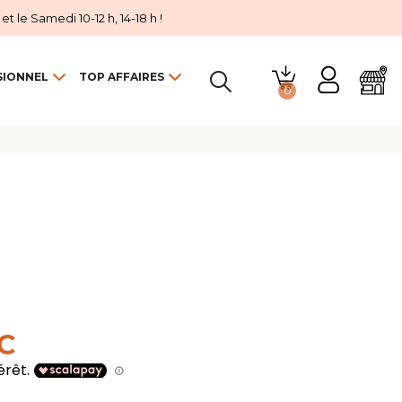
 le Samedi 10-12 h, 14-18 h !
SIONNEL
TOP AFFAIRES
0

TC