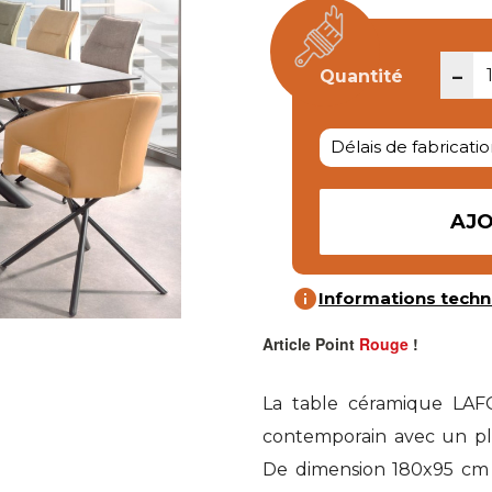
-
Quantité
Délais de fabricatio
AJO
info
Informations techn
Article Point
Rouge
!
La table céramique LAF
contemporain avec un pl
De dimension 180x95 cm 