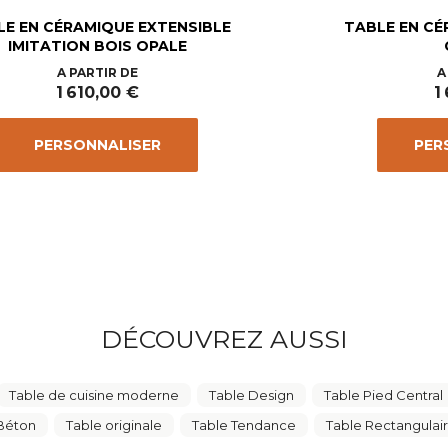
LE EN CÉRAMIQUE EXTENSIBLE
TABLE EN CÉ
IMITATION BOIS OPALE
Prix
A PARTIR DE
A
1 610,00 €
1
PERSONNALISER
PER
DÉCOUVREZ AUSSI
Table de cuisine moderne
Table Design
Table Pied Central
 Béton
Table originale
Table Tendance
Table Rectangulair