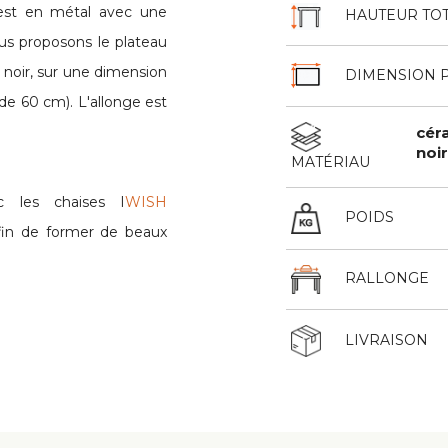
est en métal avec une
HAUTEUR TO
us proposons le plateau
 noir, sur une dimension
DIMENSION 
e 60 cm). L'allonge est
cér
noi
MATÉRIAU
c les chaises I
WISH
POIDS
fin de former de beaux
RALLONGE
LIVRAISON