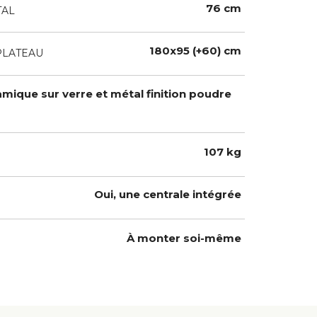
76 cm
TAL
180x95 (+60) cm
PLATEAU
amique sur verre et métal finition poudre
r
107 kg
Oui, une centrale intégrée
À monter soi-même