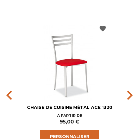
favorite
chevron_left
chevron_right
CHAISE DE CUISINE MÉTAL ACE 1320
Prix
A PARTIR DE
95,00 €
PERSONNALISER