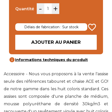
-
+
Quantité
favorite_border
Délais de fabrication : Sur stock
AJOUTER AU PANIER
info
Informations techniques du produit
Accessoire - Nous vous proposons à la vente l'assise
seule des références tabouret et chaise ACE et GO!
de notre gamme dans les huit coloris standard. Ces
assises sont composée d'une planche de médium,
mousse polyuréthane de densité 30kg/m3 et
recouverte d'un revêtement vinyle avec huit coloris