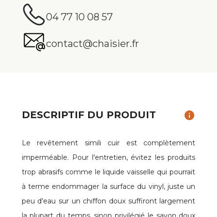
04 77 10 08 57
contact@chaisier.fr
DESCRIPTIF DU PRODUIT
info
Le revêtement simili cuir est complètement
imperméable. Pour l'entretien, évitez les produits
trop abrasifs comme le liquide vaisselle qui pourrait
à terme endommager la surface du vinyl, juste un
peu d'eau sur un chiffon doux suffiront largement
la plupart du temps, sinon privilégié le savon doux