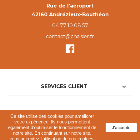
Rue de l'aéroport
42160 Andrézieux-Bouthéon
04 77 10 08 57
contact@chaisier.fr

SERVICES CLIENT

NOTRE BOUTIQUE
Ce site utilise des cookies pour améliorer
votre expérience. Ils nous permettent
également d’optimiser le fonctionnement de
J'accepte
Conditions générales de vente
notre site. En continuant sur notre site,
Politique de confidentialités
Mentions légales
vous acceptez l'utilisation de nos cookies.