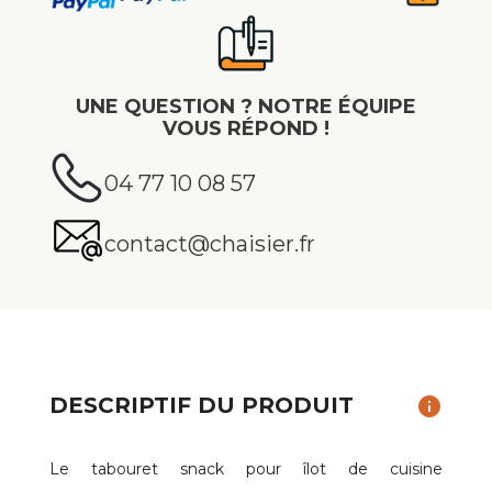
UNE QUESTION ? NOTRE ÉQUIPE
VOUS RÉPOND !
04 77 10 08 57
contact@chaisier.fr
DESCRIPTIF DU PRODUIT
info
Le tabouret snack pour îlot de cuisine