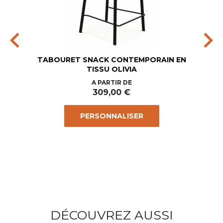
chevron_left
chevron_right
TABOURET SNACK CONTEMPORAIN EN
TISSU OLIVIA
Prix
A PARTIR DE
309,00 €
PERSONNALISER
DÉCOUVREZ AUSSI