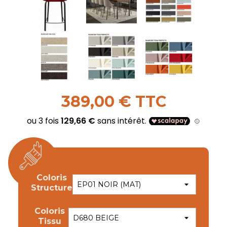
389,00 € TTC
Coloris
Structure
Coloris
Tissu