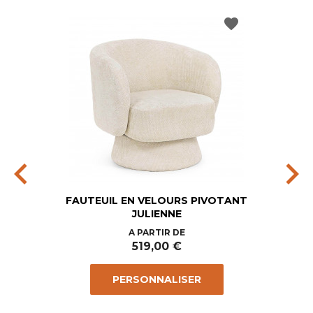
favorite
chevron_left
chevron_right
FAUTEUIL EN VELOURS PIVOTANT
JULIENNE
Prix
A PARTIR DE
519,00 €
PERSONNALISER