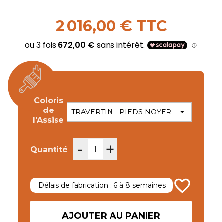
2 016,00 € TTC
Coloris
de
l'Assise
-
+
Quantité
favorite_border
Délais de fabrication : 6 à 8 semaines
AJOUTER AU PANIER