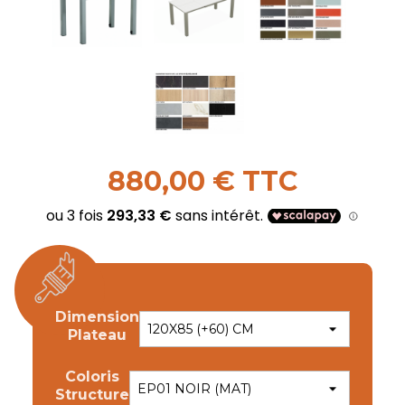
880,00 € TTC
Dimension
Plateau
Coloris
Structure