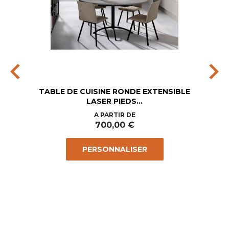
chevron_left
chevron_right
TABLE DE CUISINE RONDE EXTENSIBLE
LASER PIEDS...
Prix
A PARTIR DE
700,00 €
PERSONNALISER