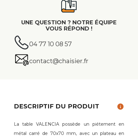
UNE QUESTION ? NOTRE ÉQUIPE
VOUS RÉPOND !
04 77 10 08 57
contact@chaisier.fr
DESCRIPTIF DU PRODUIT
info
La table VALENCIA possède un piétement en
métal carré de 70x70 mm, avec un plateau en