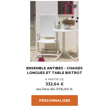
favorite
ENSEMBLE ANTIBES - CHAISES
LONGUES ET TABLE BISTROT
Prix
Prix
A PARTIR DE
de
332,64 €
base
Au lieu de 378,00 €
PERSONNALISER