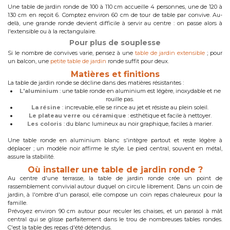
Une table de jardin ronde de 100 à 110 cm accueille 4 personnes, une de 120 à
130 cm en reçoit 6. Comptez environ 60 cm de tour de table par convive. Au-
delà, une grande ronde devient difficile à servir au centre : on passe alors à
l'extensible ou à la rectangulaire.
Pour plus de souplesse
Si le nombre de convives varie, pensez à une
table de jardin extensible
; pour
un balcon, une
petite table de jardin
ronde suffit pour deux.
Matières et finitions
La table de jardin ronde se décline dans des matières résistantes :
L'aluminium
: une table ronde en aluminium est légère, inoxydable et ne
rouille pas.
La résine
: increvable, elle se rince au jet et résiste au plein soleil.
Le plateau verre ou céramique
: esthétique et facile à nettoyer.
Les coloris
: du blanc lumineux au noir graphique, faciles à marier.
Une table ronde en aluminium blanc s'intègre partout et reste légère à
déplacer ; un modèle noir affirme le style. Le pied central, souvent en métal,
assure la stabilité.
Où installer une table de jardin ronde ?
Au centre d'une terrasse, la table de jardin ronde crée un point de
rassemblement convivial autour duquel on circule librement. Dans un coin de
jardin, à l'ombre d'un parasol, elle compose un coin repas chaleureux pour la
famille.
Prévoyez environ 90 cm autour pour reculer les chaises, et un parasol à mât
central qui se glisse parfaitement dans le trou de nombreuses tables rondes.
C'est la table des repas d'été détendus.