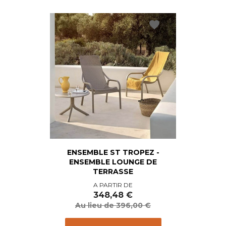
favorite
ENSEMBLE ST TROPEZ -
ENSEMBLE LOUNGE DE
TERRASSE
Prix
Prix
A PARTIR DE
de
348,48 €
base
Au lieu de 396,00 €