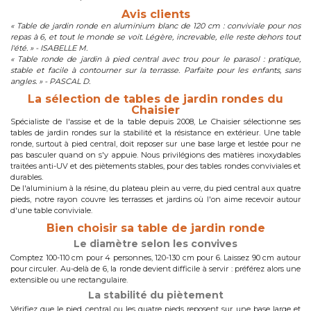
Avis clients
« Table de jardin ronde en aluminium blanc de 120 cm : conviviale pour nos
repas à 6, et tout le monde se voit. Légère, increvable, elle reste dehors tout
l'été. » - ISABELLE M.
« Table ronde de jardin à pied central avec trou pour le parasol : pratique,
stable et facile à contourner sur la terrasse. Parfaite pour les enfants, sans
angles. » - PASCAL D.
La sélection de tables de jardin rondes du
Chaisier
Spécialiste de l'assise et de la table depuis 2008, Le Chaisier sélectionne ses
tables de jardin rondes sur la stabilité et la résistance en extérieur. Une table
ronde, surtout à pied central, doit reposer sur une base large et lestée pour ne
pas basculer quand on s'y appuie. Nous privilégions des matières inoxydables
traitées anti-UV et des piètements stables, pour des tables rondes conviviales et
durables.
De l'aluminium à la résine, du plateau plein au verre, du pied central aux quatre
pieds, notre rayon couvre les terrasses et jardins où l'on aime recevoir autour
d'une table conviviale.
Bien choisir sa table de jardin ronde
Le diamètre selon les convives
Comptez 100-110 cm pour 4 personnes, 120-130 cm pour 6. Laissez 90 cm autour
pour circuler. Au-delà de 6, la ronde devient difficile à servir : préférez alors une
extensible ou une rectangulaire.
La stabilité du piètement
Vérifiez que le pied central ou les quatre pieds reposent sur une base large et