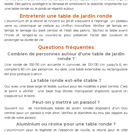
lestée. Des patins protègent la terrasse et améliorent la stabilité, importante sur
une table ronde où le poids se répartit autour.
Entretenir une table de jardin ronde
L'aluminium et la résine se rincent au jet et s'essuient à l'éponge ; un plateau
verre ou céramique se nettoie au chiffon microfibre. Vérifiez de temps en
temps le serrage du pied central et l'état des patins. Séchez la table avant
l'hiver et rangez-la ou couvrez-la pour préserver l'éclat des couleurs et
prolonger sa durée de vie.
Questions fréquentes
Combien de personnes autour d'une table de jardin
ronde ?
Une ronde de 100-110 cm accueille 4 convives, de 120-130 cm jusqu'à 6, en
comptant 60 cm par personne. Au-delà, une table extensible ou rectangulaire
est plus pratique à servir.
La table ronde est-elle stable ?
Oui, avec une base large et lestée, surtout pour les modèles à pied central. C'est
le point à vérifier : une base trop étroite manquerait d'aplomb quand on
s'appuie sur le bord.
Peut-on y mettre un parasol ?
Souvent oui : de nombreuses tables de jardin rondes disposent d'un trou
central pour un parasol à mât droit. Vérifiez le diamètre du trou par rapport au
mât de votre parasol.
Aluminium ou résine pour une table ronde ?
L'aluminium pour la légèreté et l'absence de rouille, la résine pour le côté