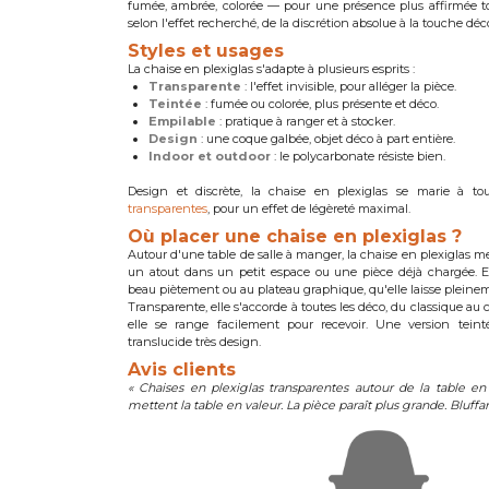
fumée, ambrée, colorée — pour une présence plus affirmée tou
selon l'effet recherché, de la discrétion absolue à la touche déc
Styles et usages
La chaise en plexiglas s'adapte à plusieurs esprits :
Transparente
: l'effet invisible, pour alléger la pièce.
Teintée
: fumée ou colorée, plus présente et déco.
Empilable
: pratique à ranger et à stocker.
Design
: une coque galbée, objet déco à part entière.
Indoor et outdoor
: le polycarbonate résiste bien.
Design et discrète, la chaise en plexiglas se marie à to
transparentes
, pour un effet de légèreté maximal.
Où placer une chaise en plexiglas ?
Autour d'une table de salle à manger, la chaise en plexiglas me
un atout dans un petit espace ou une pièce déjà chargée. El
beau piètement ou au plateau graphique, qu'elle laisse pleinem
Transparente, elle s'accorde à toutes les déco, du classique au
elle se range facilement pour recevoir. Une version teint
translucide très design.
Avis clients
« Chaises en plexiglas transparentes autour de la table en
mettent la table en valeur. La pièce paraît plus grande. Bluff