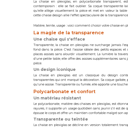
La chaise en plexiglas, en polycarbonate transparent, es
contemporain : elle se fait oublier. Sa coque transparente lai
qu'elle allège visuellement la pièce et met en valeur la table 
cette chaise design allie l'effet spectaculaire de la transparence
Matière, teinte, usage : voici comment choisir votre chaise en ple
La magie de la transparence
Une chaise qui s'efface
Transparente, la chaise en plexiglas ne surcharge jamais l'espa
fond dans la pièce. C'est l'assise idéale des petits espaces et
places assises sans alourdir visuellement. La lumière la traver
d'une petite table, elle offre des assises supplémentaires san
pièce.
Un design iconique
La chaise en plexiglas est un classique du design conte
transparentes qui ont marqué la décoration. Sa coque galbée, pa
qu'une assise. Transparente ou fumée, elle apporte une touche
Polycarbonate et confort
Un matériau résistant
Le polycarbonate, matière des chaises en plexiglas, est étonn
rayures, il supporte un usage quotidien sans jaunir s'il est de 
épouse le corps et offre un maintien confortable malgré son ap
Transparente ou teintée
La chaise en plexiglas se décline en version totalement transpa