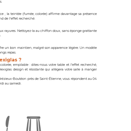
s.
èce ; la teintée (fumée, colorée) affirme davantage sa présence
nd de l'effet recherché.
aux rayures. Nettoyez-la au chiffon doux, sans éponge grattante
.
offre un bon maintien, malgré son apparence légère. Un modèle
ongs repas.
exiglas ?
lorée, empilable : dites-nous votre table et l'effet recherché,
lexiglas design et résistante qui allègera votre salle à manger
drézieux-Boutéon près de Saint-Étienne, vous répondent au 04
ardi au samedi.