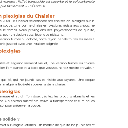
 à manger : l'effet translucide est superbe et le polycarbonate
mpile facilement. » - CÉDRIC R.
n plexiglas du Chaisier
is 2008, Le Chaisier sélectionne ses chaises en plexiglas sur la
e la coque. Une bonne chaise en plexiglas résiste aux chocs, ne
s le temps. Nous privilégions des polycarbonates de qualité,
, pour un design aussi léger que résistant.
ersion fumée ou colorée, notre rayon habille toutes les salles à
prix juste et avec une livraison soignée.
plexiglas
ible et l'agrandissement visuel, une version fumée ou colorée
lon l'ambiance et la table que vous souhaitez mettre en valeur.
 qualité, qui ne jaunit pas et résiste aux rayures. Une coque
 malgré la légèreté apparente de la chaise.
plexiglas
neuse et au chiffon doux ; évitez les produits abrasifs et les
ce. Un chiffon microfibre ravive la transparence et élimine les
sol pour préserver la coque.
e solide ?
cs et à l'usage quotidien. Un modèle de qualité ne jaunit pas et