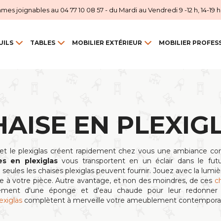
 joignables au 04 77 10 08 57 - du Mardi au Vendredi 9 -12 h, 14-19 h et
UILS
TABLES
MOBILIER EXTÉRIEUR
MOBILIER PROFES
HAISE EN PLEXIG
e et le plexiglas créent rapidement chez vous une ambiance con
es en plexiglas
vous transportent en un éclair dans le futu
 seules les chaises plexiglas peuvent fournir. Jouez avec la lumière
 à votre pièce. Autre avantage, et non des moindres, de ces
c
néralement d'une éponge et d'eau chaude pour leur redonner 
exiglas
complètent à merveille votre ameublement contemporai