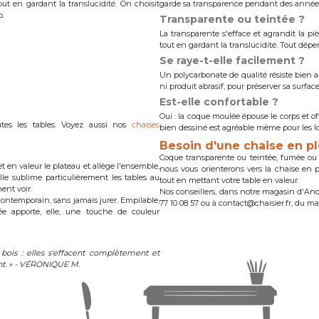
t en gardant la translucidité. On choisit
garde sa transparence pendant des année
o.
Transparente ou teintée ?
La transparente s'efface et agrandit la pi
tout en gardant la translucidité. Tout dépe
Se raye-t-elle facilement ?
Un polycarbonate de qualité résiste bien 
ni produit abrasif, pour préserver sa surface
Est-elle confortable ?
Oui : la coque moulée épouse le corps et 
utes les tables. Voyez aussi nos
chaises
bien dessiné est agréable même pour les l
Besoin d'une chaise en pl
Coque transparente ou teintée, fumée ou co
t en valeur le plateau et allège l'ensemble,
nous vous orienterons vers la chaise en p
le sublime particulièrement les tables au
tout en mettant votre table en valeur.
ent voir.
Nos conseillers, dans notre magasin d'An
 contemporain, sans jamais jurer. Empilable,
77 10 08 57 ou à contact@chaisier.fr, du m
ée apporte, elle, une touche de couleur
 bois : elles s'effacent complètement et
ant. » - VÉRONIQUE M.