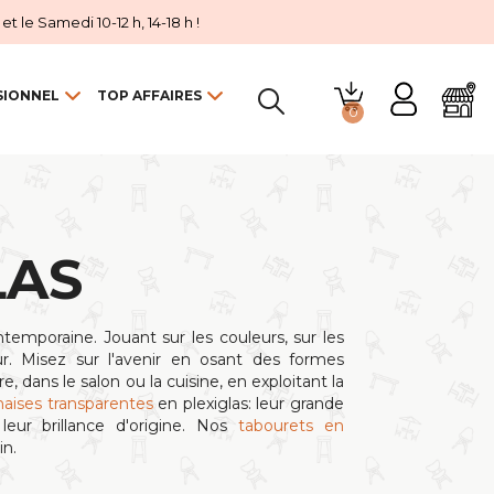
 le Samedi 10-12 h, 14-18 h !
SIONNEL
TOP AFFAIRES
0

LAS
temporaine. Jouant sur les couleurs, sur les
r. Misez sur l'avenir en osant des formes
, dans le salon ou la cuisine, en exploitant la
haises transparentes
en plexiglas: leur grande
leur brillance d'origine. Nos
tabourets en
n.