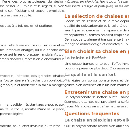
t l'une des plus astucieuses du design
« Chaises en plexiglas fumé pour la salle
sse passer la lumière et le regard, si bien
très solide. Design et pratiques, on les e
et le sol. Résistante et souvent empilable,
 à une vraie praticité.
La sélection de chaises e
Spécialiste de l'assise et de la table depu
xiglas, à la fois design et pratique.
qualité du polycarbonate et la solidité d
jaunit pas et garde sa transparence dan
transparents ou teintés, souvent empilables
De la coque totalement transparente à la v
manger d'assises design et discrètes, à un 
ce : elle laisse voir ce qui l'entoure et se
 des intérieurs chargés, où elle apporte des
Bien choisir sa chaise en 
se, ce qui la rend presque invisible. Autour
La teinte et l'effet
s jamais donner l'impression d'encombrer la
Une coque transparente pour l'effet invis
pour une présence plus déco. Choisissez se
La qualité et le confort
mporain, héritière des grandes chaises
rfois teintée, en fait autant un objet déco
Privilégiez un polycarbonate épais et de
 graphique et moderne à la salle à manger.
galbée bien dessinée offre un bon maintien
Entretenir une chaise en 
Le polycarbonate se nettoie à l'eau savon
éponges grattantes qui rayeraient la surfa
amment solide : résistant aux chocs et aux
traces. Manipulez sans traîner la chaise au 
qualité. La coque, moulée d'une seule pièce,
Questions fréquentes
parence légère.
La chaise en plexiglas est-ell
rente, pour l'effet invisible, ou teintée —
Oui : le polycarbonate résiste bien aux cho