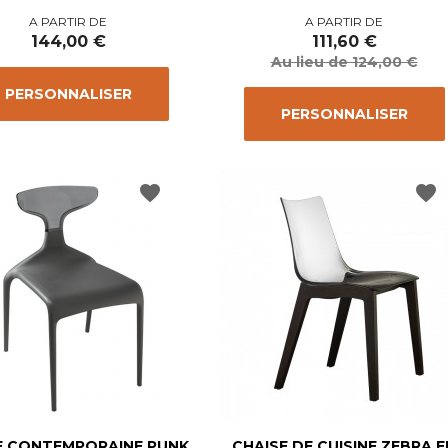
Prix
Prix
Prix
A PARTIR DE
A PARTIR DE
de
144,00 €
111,60 €
base
Au lieu de 124,00 €
PERSONNALISER
PERSONNALISER
favorite
favorite
E CONTEMPORAINE PUNK
CHAISE DE CUISINE ZEBRA E