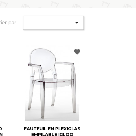

ier par :
favorite
O
FAUTEUIL EN PLEXIGLAS
N
EMPILABLE IGLOO