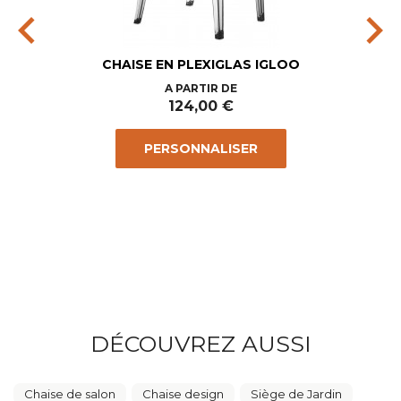
chevron_left
chevron_right
CHAISE EN PLEXIGLAS IGLOO
Prix
A PARTIR DE
124,00 €
PERSONNALISER
DÉCOUVREZ AUSSI
Chaise de salon
Chaise design
Siège de Jardin