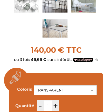
140,00 € TTC
Coloris
-
+
Quantité