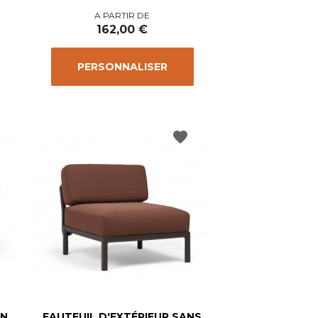
Prix
A PARTIR DE
162,00 €
PERSONNALISER
favorite
UN
FAUTEUIL D'EXTÉRIEUR SANS