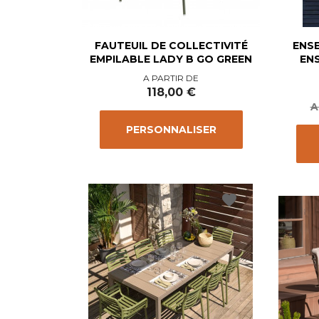
FAUTEUIL DE COLLECTIVITÉ
ENSE
EMPILABLE LADY B GO GREEN
EN
Prix
A PARTIR DE
118,00 €
A
PERSONNALISER
favorite