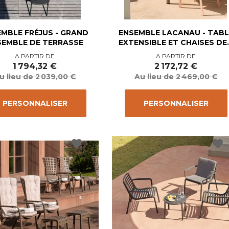
MBLE FRÉJUS - GRAND
ENSEMBLE LACANAU - TABL
SEMBLE DE TERRASSE
EXTENSIBLE ET CHAISES DE..
Prix
Prix
Prix
Prix
A PARTIR DE
A PARTIR DE
de
de
1 794,32 €
2 172,72 €
base
base
u lieu de 2 039,00 €
Au lieu de 2 469,00 €
PERSONNALISER
PERSONNALISER
favorite
favorite