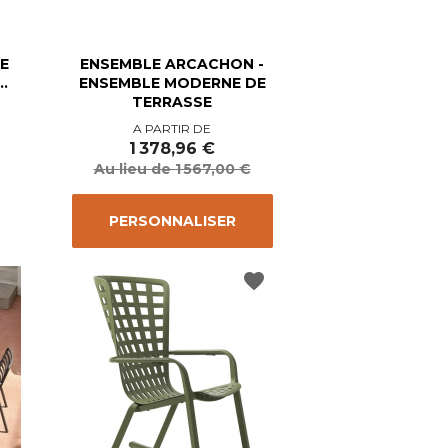
E
ENSEMBLE ARCACHON -
.
ENSEMBLE MODERNE DE
TERRASSE
Prix
Prix
A PARTIR DE
de
1 378,96 €
base
Au lieu de 1 567,00 €
PERSONNALISER
favorite