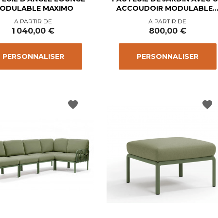
ODULABLE MAXIMO
ACCOUDOIR MODULABLE..
Prix
Prix
A PARTIR DE
A PARTIR DE
1 040,00 €
800,00 €
PERSONNALISER
PERSONNALISER
favorite
favorite