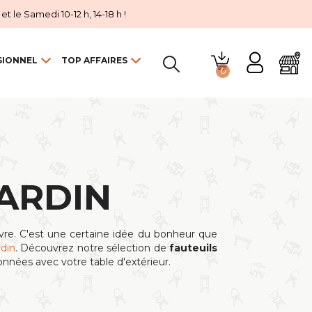
 le Samedi 10-12 h, 14-18 h !
SIONNEL
TOP AFFAIRES
0

JARDIN
livre. C'est une certaine idée du bonheur que
rdin
. Découvrez notre sélection de
fauteuils
données avec votre table d'extérieur.