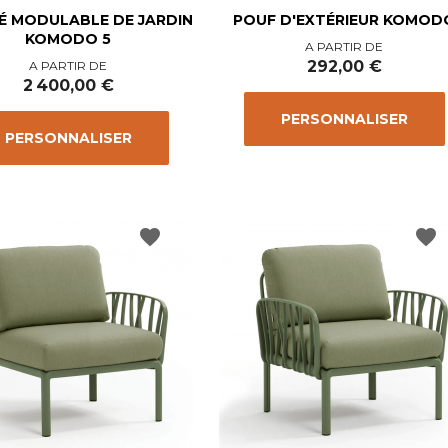
É MODULABLE DE JARDIN
POUF D'EXTÉRIEUR KOMOD
KOMODO 5
Prix
A PARTIR DE
Prix
292,00 €
A PARTIR DE
2 400,00 €
PERSONNALISER
PERSONNALISER
favorite
favorite