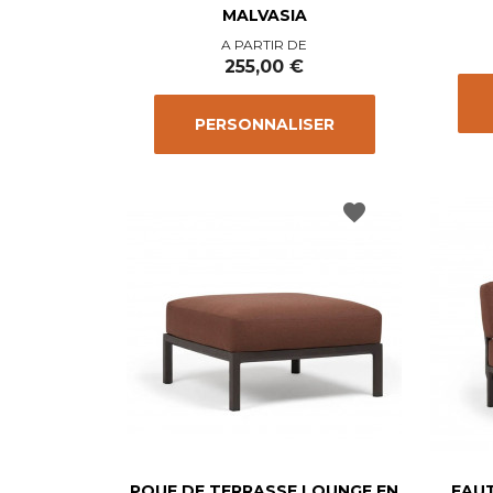
MALVASIA
Prix
A PARTIR DE
255,00 €
PERSONNALISER
favorite
POUF DE TERRASSE LOUNGE EN
FAUT