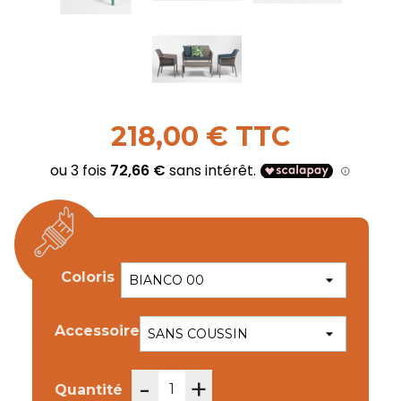
218,00 € TTC
Coloris
Accessoire
-
+
Quantité