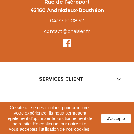
Rue de l'aéroport
42160 Andrézieux-Bouthéon
04 77 10 08 57
contact@chaisier.fr

SERVICES CLIENT

NOTRE BOUTIQUE
Ce site utilise des cookies pour améliorer
votre expérience. Ils nous permettent
également d’optimiser le fonctionnement de
J'accepte
Conditions générales de vente
notre site. En continuant sur notre site,
Politique de confidentialités
Mentions légales
vous acceptez l'utilisation de nos cookies.