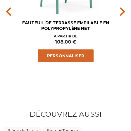
chevron_left
chevron_right
FAUTEUIL DE TERRASSE EMPILABLE EN
POLYPROPYLÈNE NET
Prix
A PARTIR DE
108,00 €
PERSONNALISER
DÉCOUVREZ AUSSI
Siège de Jardin
Fauteuil Terrasse