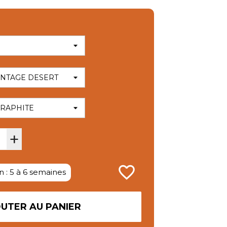
+
favorite_border
n : 5 à 6 semaines
UTER AU PANIER