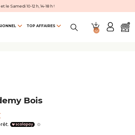
 le Samedi 10-12 h, 14-18 h !
SIONNEL
TOP AFFAIRES
0

demy Bois
C