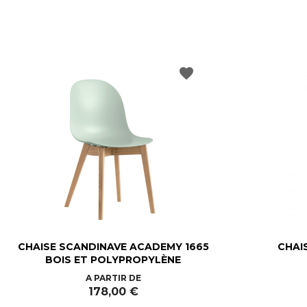
favorite
CHAISE SCANDINAVE ACADEMY 1665
CHAI
BOIS ET POLYPROPYLÈNE
Prix
A PARTIR DE
178,00 €