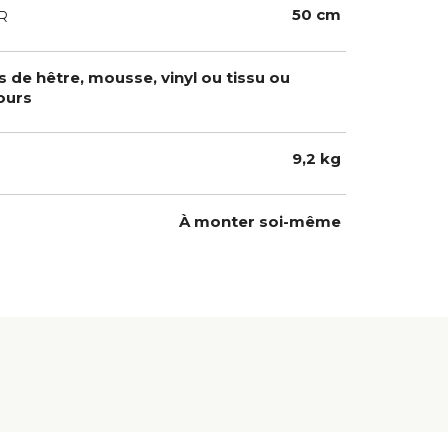
50 cm
R
s de hêtre, mousse, vinyl ou tissu ou
ours
9,2 kg
À monter soi-même