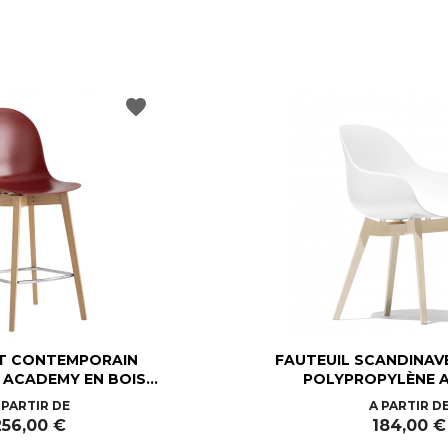
favorite
T CONTEMPORAIN
FAUTEUIL SCANDINAVE
ACADEMY EN BOIS...
POLYPROPYLÈNE 
Prix
Prix
 PARTIR DE
A PARTIR D
256,00 €
184,00 €