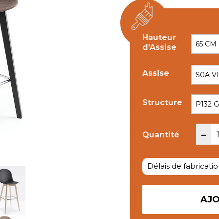
Hauteur
d'Assise
Assise
Structure
-
Quantité
Délais de fabricatio
AJO