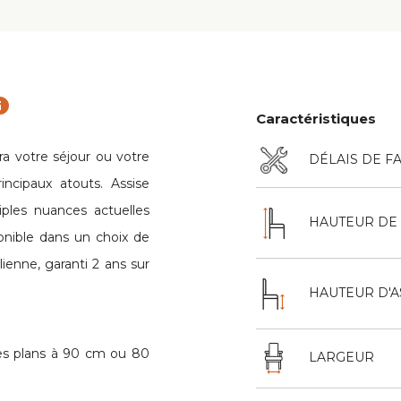
fo
Caractéristiques
a votre séjour ou votre
DÉLAIS DE F
rincipaux atouts. Assise
iples nuances actuelles
HAUTEUR DE 
onible dans un choix de
alienne, garanti 2 ans sur
HAUTEUR D'A
es plans à 90 cm ou 80
LARGEUR