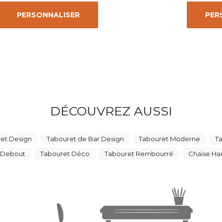
PERSONNALISER
PER
DÉCOUVREZ AUSSI
et Design
Tabouret de Bar Design
Tabouret Moderne
Ta
 Debout
Tabouret Déco
Tabouret Rembourré
Chaise Hau