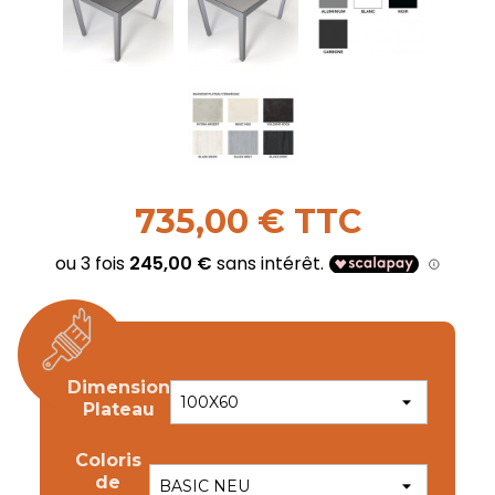
735,00 € TTC
Dimension
Plateau
Coloris
de