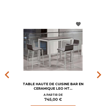
favorite
chevron_left
chevron_right
TABLE HAUTE DE CUISINE BAR EN
CERAMIQUE LEO HT...
Prix
A PARTIR DE
745,00 €