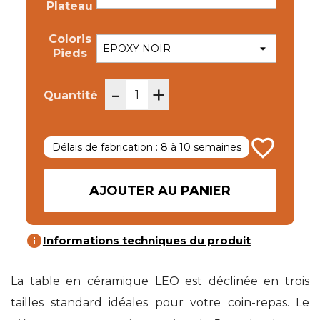
Plateau
Coloris
Pieds
-
+
Quantité
favorite_border
Délais de fabrication : 8 à 10 semaines
AJOUTER AU PANIER
info
Informations techniques du produit
La table en céramique LEO est déclinée en trois
tailles standard idéales pour votre coin-repas. Le