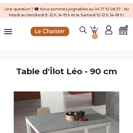
Une question ? ☎ Nous sommes joignables au 04 77 10 08 57 - du
Mardi au Vendredi 9 -12 h, 14-19 h et le Samedi 10-12 h, 14-18 h !
menu
0
Table d'Îlot Léo - 90 cm