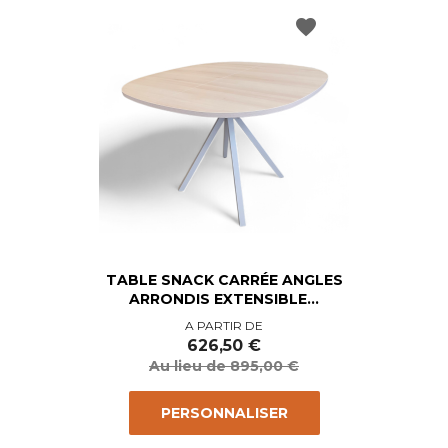
favorite
TABLE SNACK CARRÉE ANGLES
ARRONDIS EXTENSIBLE...
Prix
Prix
A PARTIR DE
de
626,50 €
base
Au lieu de 895,00 €
PERSONNALISER