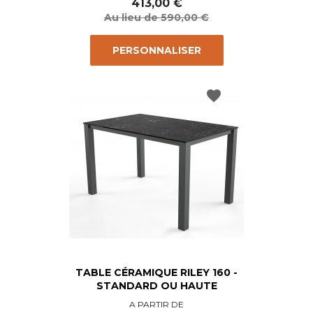
de
413,00 €
base
Au lieu de 590,00 €
PERSONNALISER
favorite
TABLE CÉRAMIQUE RILEY 160 -
STANDARD OU HAUTE
Prix
A PARTIR DE