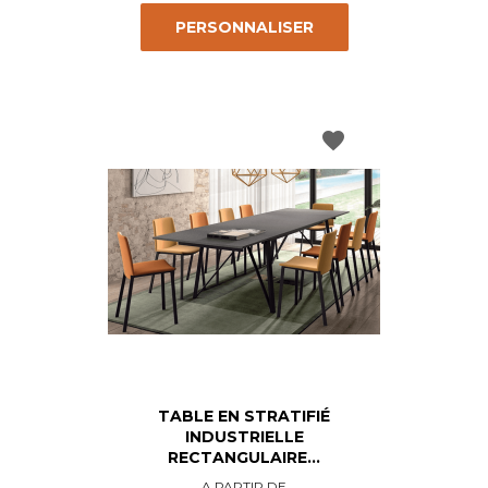
PERSONNALISER
favorite
TABLE EN STRATIFIÉ
INDUSTRIELLE
RECTANGULAIRE...
Prix
A PARTIR DE