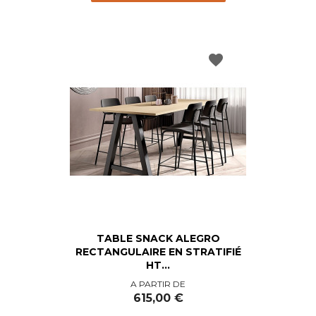
favorite
TABLE SNACK ALEGRO
RECTANGULAIRE EN STRATIFIÉ
HT...
Prix
A PARTIR DE
615,00 €