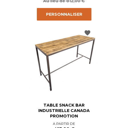
base
Au lieu de 812,00 €
PERSONNALISER
favorite
TABLE SNACK BAR
INDUSTRIELLE CANADA
PROMOTION
Prix
Prix
A PARTIR DE