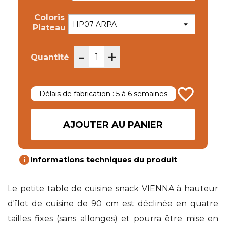
Coloris
Plateau
-
+
Quantité
favorite_border
Délais de fabrication : 5 à 6 semaines
AJOUTER AU PANIER
info
Informations techniques du produit
Le petite table de cuisine snack VIENNA à hauteur
d'îlot de cuisine de 90 cm est déclinée en quatre
tailles fixes (sans allonges) et pourra être mise en