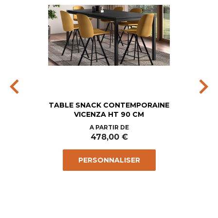
chevron_left
chevron_right
TABLE SNACK CONTEMPORAINE
VICENZA HT 90 CM
Prix
A PARTIR DE
478,00 €
PERSONNALISER