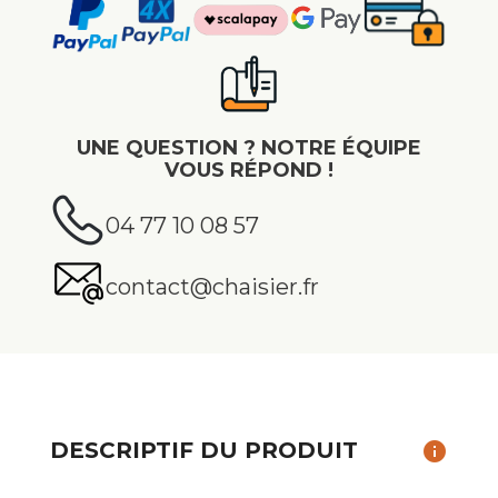
UNE QUESTION ? NOTRE ÉQUIPE
VOUS RÉPOND !
04 77 10 08 57
contact@chaisier.fr
DESCRIPTIF DU PRODUIT
info