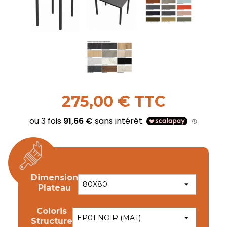
275,00 € TTC
Dimension
Plateau
Coloris
Structure