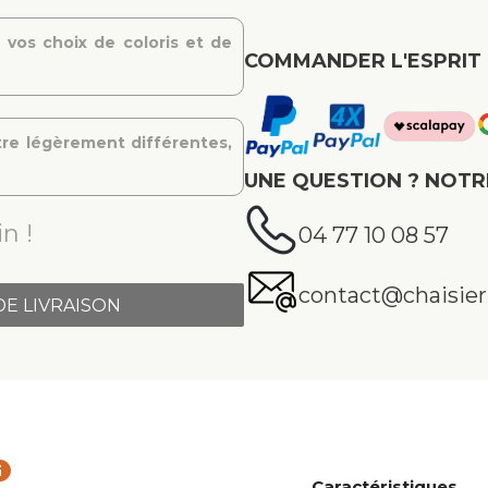
 vos choix de coloris et de
COMMANDER L'ESPRIT 
re légèrement différentes,
UNE QUESTION ? NOTR
n !
04 77 10 08 57
contact@chaisier.
DE LIVRAISON
fo
Caractéristiques