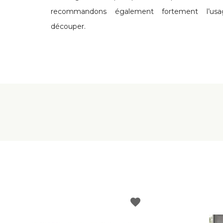
recommandons également fortement l’us
découper.
favorite