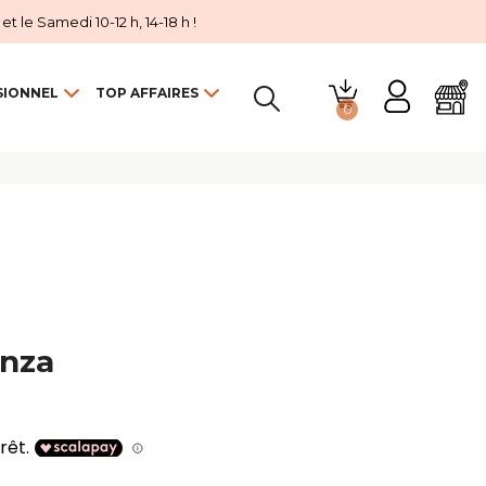
 le Samedi 10-12 h, 14-18 h !
SIONNEL
TOP AFFAIRES
0

enza