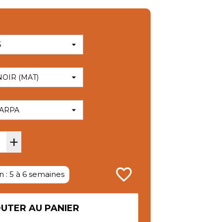
+
favorite_border
n : 5 à 6 semaines
UTER AU PANIER