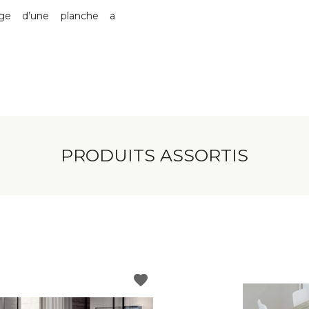
age d’une planche a
PRODUITS ASSORTIS
favorite