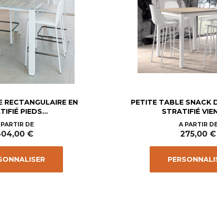
E RECTANGULAIRE EN
PETITE TABLE SNACK D
IFIÉ PIEDS...
STRATIFIÉ VIEN
Prix
Prix
 PARTIR DE
A PARTIR D
04,00 €
275,00 €
SONNALISER
PERSONNALI