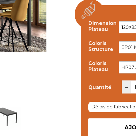
Dimension
Plateau
Coloris
Structure
Coloris
Plateau
-
Quantité
Délais de fabricatio
AJO