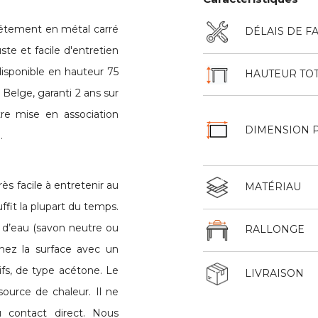
étement en métal carré
DÉLAIS DE F
te et facile d'entretien
isponible en hauteur 75
HAUTEUR TO
e Belge, garanti 2 ans sur
tre mise en association
DIMENSION 
.
Très facile à entretenir au
MATÉRIAU
ffit la plupart du temps.
 d’eau (savon neutre ou
RALLONGE
chez la surface avec un
ifs, de type acétone. Le
LIVRAISON
source de chaleur. Il ne
 contact direct. Nous