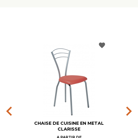
favorite
chevron_left
chevron_right
CHAISE DE CUISINE EN METAL
CLARISSE
Prix
A PARTIR DE