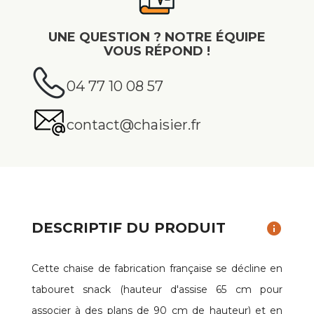
UNE QUESTION ? NOTRE ÉQUIPE
VOUS RÉPOND !
04 77 10 08 57
contact@chaisier.fr
DESCRIPTIF DU PRODUIT
info
Cette chaise de fabrication française se décline en
tabouret snack (hauteur d'assise 65 cm pour
associer à des plans de 90 cm de hauteur) et en