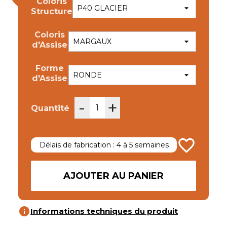
Coloris
Structure
Coloris
d'Assise
Forme
d'Assise
-
+
Quantité
favorite_border
Délais de fabrication : 4 à 5 semaines
AJOUTER AU PANIER
info
Informations techniques du produit