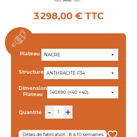
3 298,00 € TTC
Plateau
Structure
Dimension
Plateau
-
+
Quantité
favorite_border
Délais de fabrication : 8 à 10 semaines