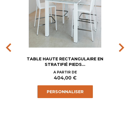
chevron_left
chevron_right
TABLE HAUTE RECTANGULAIRE EN
STRATIFIÉ PIEDS...
Prix
A PARTIR DE
404,00 €
PERSONNALISER