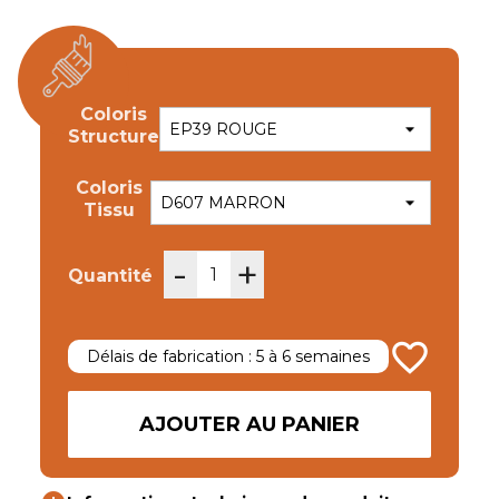
Coloris
Structure
Coloris
Tissu
-
+
Quantité
favorite_border
Délais de fabrication : 5 à 6 semaines
AJOUTER AU PANIER