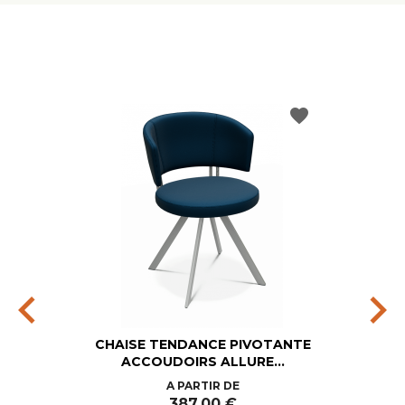
favorite
chevron_left
chevron_right
CHAISE TENDANCE PIVOTANTE
ACCOUDOIRS ALLURE...
Prix
A PARTIR DE
387,00 €