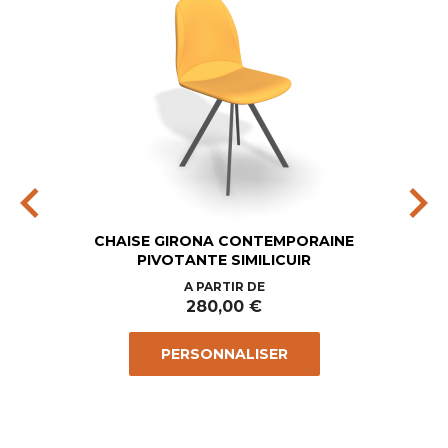
chevron_left
chevron_right
CHAISE GIRONA CONTEMPORAINE
PIVOTANTE SIMILICUIR
Prix
A PARTIR DE
280,00 €
PERSONNALISER