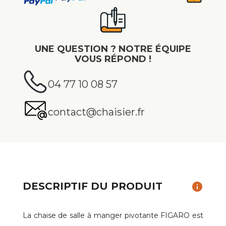
UNE QUESTION ? NOTRE ÉQUIPE
VOUS RÉPOND !
04 77 10 08 57
contact@chaisier.fr
DESCRIPTIF DU PRODUIT
info
La chaise de salle à manger pivotante FIGARO est