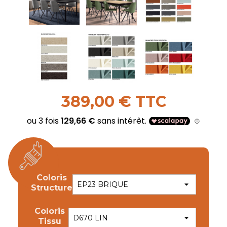
389,00 € TTC
Coloris
Structure
Coloris
Tissu