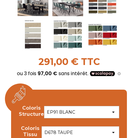
291,00 € TTC
Coloris
Structure
Coloris
Tissu