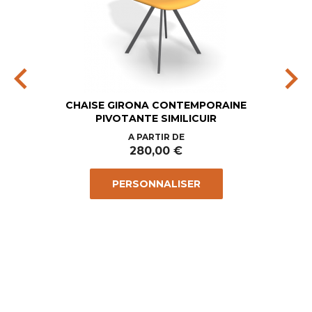
chevron_left
chevron_right
CHAISE GIRONA CONTEMPORAINE
PIVOTANTE SIMILICUIR
Prix
A PARTIR DE
280,00 €
PERSONNALISER