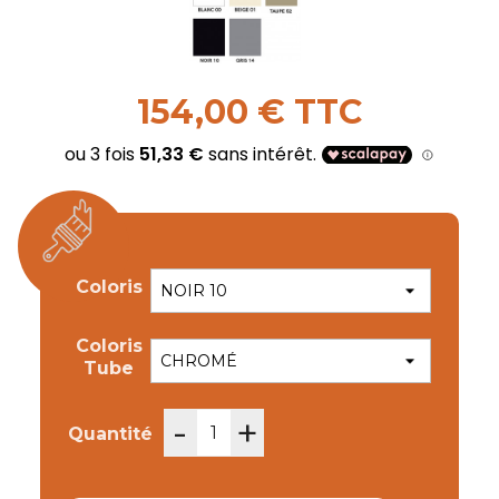
154,00 € TTC
Coloris
Coloris
Tube
-
+
Quantité