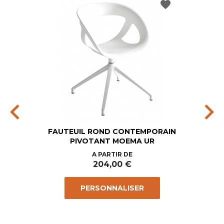
favorite
chevron_left
chevron_right
FAUTEUIL ROND CONTEMPORAIN
PIVOTANT MOEMA UR
Prix
A PARTIR DE
204,00 €
PERSONNALISER