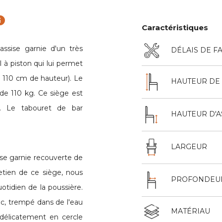
fo
Caractéristiques
sise garnie d'un très
DÉLAIS DE F
 à piston qui lui permet
à 110 cm de hauteur). Le
HAUTEUR DE 
de 110 kg. Ce siège est
n. Le tabouret de bar
HAUTEUR D'A
LARGEUR
e garnie recouverte de
retien de ce siège, nous
PROFONDEU
otidien de la poussière.
nc, trempé dans de l'eau
MATÉRIAU
 délicatement en cercle