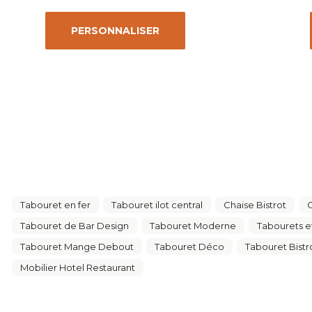
PERSONNALISER
Tabouret en fer
Tabouret ilot central
Chaise Bistrot
C
Tabouret de Bar Design
Tabouret Moderne
Tabourets e
Tabouret Mange Debout
Tabouret Déco
Tabouret Bistr
Mobilier Hotel Restaurant