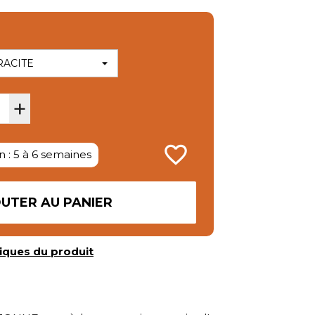
+
favorite_border
n : 5 à 6 semaines
UTER AU PANIER
iques du produit