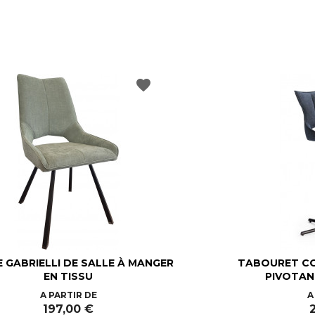
favorite
E GABRIELLI DE SALLE À MANGER
TABOURET CO
EN TISSU
PIVOTANT
Prix
A PARTIR DE
A
197,00 €