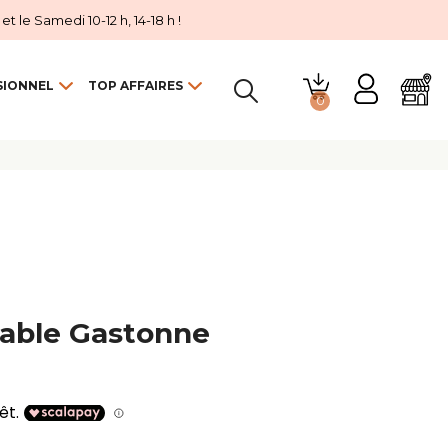
 le Samedi 10-12 h, 14-18 h !
SIONNEL
TOP AFFAIRES
0

lable Gastonne