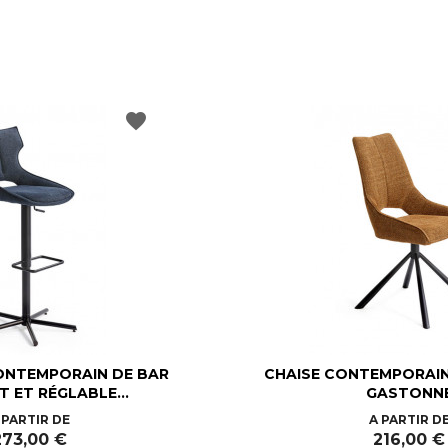
favorite
NTEMPORAIN DE BAR
CHAISE CONTEMPORAIN
 ET RÉGLABLE...
GASTONN
Prix
Prix
 PARTIR DE
A PARTIR D
273,00 €
216,00 €