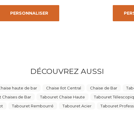
PERSONNALISER
PER
DÉCOUVREZ AUSSI
haise haute de bar
Chaise Ilot Central
Chaise de Bar
Tab
t Chaises de Bar
Tabouret Chaise Haute
Tabouret Télescopi
ot
Tabouret Rembourré
Tabouret Acier
Tabouret Profess