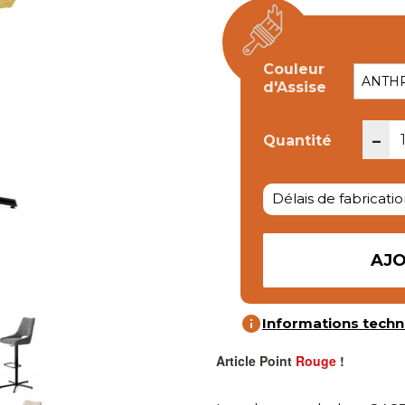
Couleur
d'Assise
-
Quantité
Délais de fabricatio
AJO
info
Informations techn
Article Point
Rouge
!