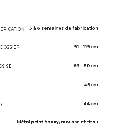
5 à 6 semaines de fabrication
ABRICATION
91 - 119 cm
DOSSIER
53 - 80 cm
SSISE
45 cm
44 cm
R
Métal peint époxy, mousse et tissu