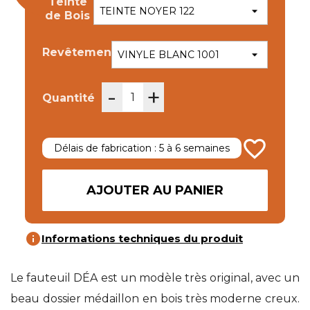
Teinte
de Bois
Revêtement
-
+
Quantité
favorite_border
Délais de fabrication : 5 à 6 semaines
AJOUTER AU PANIER
info
Informations techniques du produit
Le fauteuil DÉA est un modèle très original, avec un
beau dossier médaillon en bois très moderne creux.