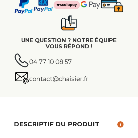
UNE QUESTION ? NOTRE ÉQUIPE
VOUS RÉPOND !
04 77 10 08 57
contact@chaisier.fr
DESCRIPTIF DU PRODUIT
info